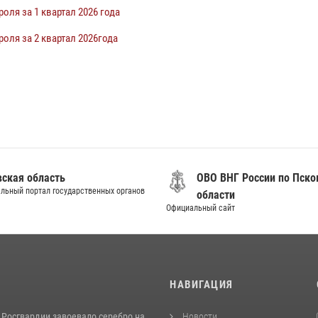
оля за 1 квартал 2026 года
оля за 2 квартал 2026года
вская область
ОВО ВНГ России по Пско
льный портал государственных органов
области
Официальный сайт
И
НАВИГАЦИЯ
 Росгвардии завоевало серебро на
Новости