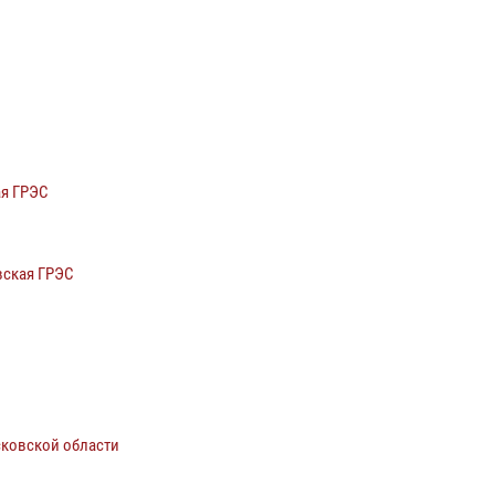
ая ГРЭС
вская ГРЭС
сковской области