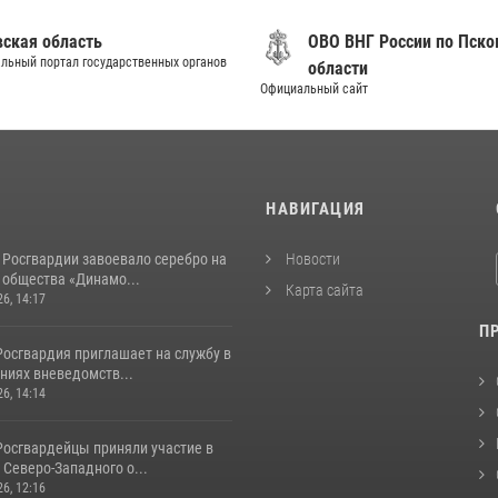
вская область
ОВО ВНГ России по Пско
льный портал государственных органов
области
Официальный сайт
И
НАВИГАЦИЯ
 Росгвардии завоевало серебро на
Новости
 общества «Динамо...
Карта сайта
26, 14:17
П
Росгвардия приглашает на службу в
ниях вневедомств...
26, 14:14
Росгвардейцы приняли участие в
Северо-Западного о...
26, 12:16