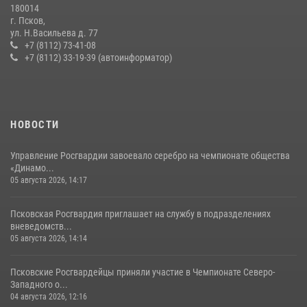
180014
г. Псков,
Сотрудники вневедомственной охраны Росгвардии за минувшие
ул. Н.Васильева д. 77
сутки пресекли в областном центре серию краж
+7 (8112) 73-41-08
+7 (8112) 33-19-39 (автоинформатор)
22 июля 2026, 10:19
Сотрудники вневедомственной охраны Росгвардии пресекли
хищение в магазине в Пскове
16 июля 2026, 10:24
НОВОСТИ
Управление Росгвардии завоевало серебро на чемпионате общества
«Динамо...
05 августа 2026, 14:17
Псковская Росгвардия приглашает на службу в подразделениях
вневедомств...
05 августа 2026, 14:14
Псковские Росгвардейцы приняли участие в Чемпионате Северо-
Западного о...
04 августа 2026, 12:16