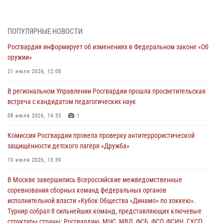
03 августа 2026, 14:10
Росгвардейцы принимают участие в обеспечении общественной
ПОПУЛЯРНЫЕ НОВОСТИ
безопасности во время празднования Дня ВДВ
Росгвардия информирует об изменениях в Федеральном законе «Об
02 августа 2026, 13:28
оружии»
За минувшие сутки Псковские росгвардейцы выезжали два раза на
21 июля 2026, 12:08
улицу Труда
В региональном Управлении Росгвардии прошла просветительская
31 июля 2026, 13:53
встреча с кандидатом педагогических наук
В Санкт-Петербурге прошел окружной этап ежегодного
08 июля 2026, 14:33
1
Всероссийского конкурса профессионального мастерства среди
Комиссия Росгвардии провела проверку антитеррористической
сотрудников вневедомственной охраны Росгвардии, Псковские
защищённости детского лагеря «Дружба»
Росгвардейцы одержали победу
10 июля 2026, 13:39
30 июля 2026, 05:10
3
В Москве завершились Всероссийские межведомственные
Псковская Росгвардия приглашает на службу в подразделениях
соревнования сборных команд федеральных органов
вневедомственной охраны
исполнительной власти «Кубок Общества «Динамо» по хоккею».
29 июля 2026, 14:56
Турнир собрал 8 сильнейших команд, представляющих ключевые
структуры страны: Росгвардию, МЧС, МВД, ФСБ, ФСО, ФСИН, ГУСП,