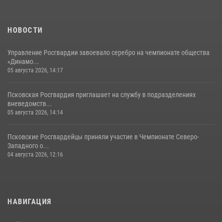
Сотрудники вневедомственной охраны Росгвардии за минувшие
сутки пресекли в областном центре серию краж
22 июля 2026, 10:19
НОВОСТИ
Управление Росгвардии завоевало серебро на чемпионате общества
«Динамо...
05 августа 2026, 14:17
Псковская Росгвардия приглашает на службу в подразделениях
вневедомств...
05 августа 2026, 14:14
Псковские Росгвардейцы приняли участие в Чемпионате Северо-
Западного о...
04 августа 2026, 12:16
НАВИГАЦИЯ