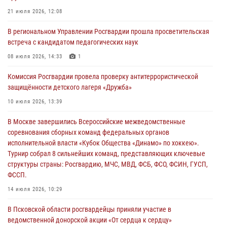
За минувшие сутки Псковские росгвардейцы выезжали два раза на
21 июля 2026, 12:08
улицу Труда
В региональном Управлении Росгвардии прошла просветительская
31 июля 2026, 13:53
встреча с кандидатом педагогических наук
В Санкт-Петербурге прошел окружной этап ежегодного
08 июля 2026, 14:33
1
Всероссийского конкурса профессионального мастерства среди
Комиссия Росгвардии провела проверку антитеррористической
сотрудников вневедомственной охраны Росгвардии, Псковские
защищённости детского лагеря «Дружба»
Росгвардейцы одержали победу
10 июля 2026, 13:39
30 июля 2026, 05:10
3
В Москве завершились Всероссийские межведомственные
Псковская Росгвардия приглашает на службу в подразделениях
соревнования сборных команд федеральных органов
вневедомственной охраны
исполнительной власти «Кубок Общества «Динамо» по хоккею».
29 июля 2026, 14:56
Турнир собрал 8 сильнейших команд, представляющих ключевые
структуры страны: Росгвардию, МЧС, МВД, ФСБ, ФСО, ФСИН, ГУСП,
ФССП.
14 июля 2026, 10:29
В Псковской области росгвардейцы приняли участие в
ведомственной донорской акции «От сердца к сердцу»