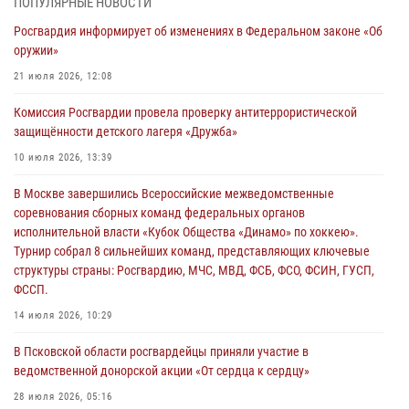
ПОПУЛЯРНЫЕ НОВОСТИ
Росгвардия информирует об изменениях в Федеральном законе «Об
21 единицу оружия изъяли Псковские росгвардейцы за неделю
оружии»
03 августа 2026, 14:10
21 июля 2026, 12:08
Росгвардейцы принимают участие в обеспечении общественной
Комиссия Росгвардии провела проверку антитеррористической
безопасности во время празднования Дня ВДВ
защищённости детского лагеря «Дружба»
02 августа 2026, 13:28
10 июля 2026, 13:39
За минувшие сутки Псковские росгвардейцы выезжали два раза на
В Москве завершились Всероссийские межведомственные
улицу Труда
соревнования сборных команд федеральных органов
31 июля 2026, 13:53
исполнительной власти «Кубок Общества «Динамо» по хоккею».
Турнир собрал 8 сильнейших команд, представляющих ключевые
В Санкт-Петербурге прошел окружной этап ежегодного
структуры страны: Росгвардию, МЧС, МВД, ФСБ, ФСО, ФСИН, ГУСП,
Всероссийского конкурса профессионального мастерства среди
ФССП.
сотрудников вневедомственной охраны Росгвардии, Псковские
Росгвардейцы одержали победу
14 июля 2026, 10:29
30 июля 2026, 05:10
3
В Псковской области росгвардейцы приняли участие в
ведомственной донорской акции «От сердца к сердцу»
28 июля 2026, 05:16