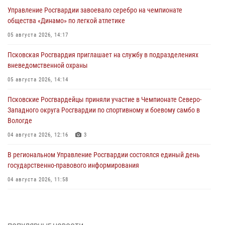
Управление Росгвардии завоевало серебро на чемпионате
общества «Динамо» по легкой атлетике
05 августа 2026, 14:17
Псковская Росгвардия приглашает на службу в подразделениях
вневедомственной охраны
05 августа 2026, 14:14
Псковские Росгвардейцы приняли участие в Чемпионате Северо-
Западного округа Росгвардии по спортивному и боевому самбо в
Вологде
04 августа 2026, 12:16
3
В региональном Управление Росгвардии состоялся единый день
государственно-правового информирования
04 августа 2026, 11:58
Генерал-полковник Юрий Аверин выступил на Всероссийском
молодёжном образовательном форуме «Территория смыслов»
03 августа 2026, 17:21