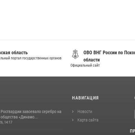
вская область
ОВО ВНГ России по Пско
льный портал государственных органов
области
Официальный сайт
И
НАВИГАЦИЯ
 Росгвардии завоевало серебро на
Новости
 общества «Динамо...
Карта сайта
26, 14:17
П