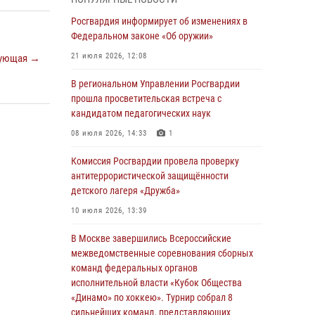
03 августа 2026, 17:21
Росгвардия информирует об изменениях в
21 единицу оружия изъяли Псковские
Федеральном законе «Об оружии»
росгвардейцы за неделю
21 июля 2026, 12:08
ующая →
03 августа 2026, 14:10
В региональном Управлении Росгвардии
Росгвардейцы принимают участие в
прошла просветительская встреча с
обеспечении общественной безопасности во
кандидатом педагогических наук
время празднования Дня ВДВ
08 июля 2026, 14:33
1
02 августа 2026, 13:28
Комиссия Росгвардии провела проверку
За минувшие сутки Псковские росгвардейцы
антитеррористической защищённости
выезжали два раза на улицу Труда
детского лагеря «Дружба»
31 июля 2026, 13:53
10 июля 2026, 13:39
В Санкт-Петербурге прошел окружной этап
В Москве завершились Всероссийские
ежегодного Всероссийского конкурса
межведомственные соревнования сборных
профессионального мастерства среди
команд федеральных органов
сотрудников вневедомственной охраны
исполнительной власти «Кубок Общества
Росгвардии, Псковские Росгвардейцы
«Динамо» по хоккею». Турнир собрал 8
одержали победу
сильнейших команд, представляющих