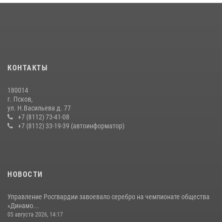
рабочее совещание
13 июля 2026, 05:29
В Санкт-Петербурге прошел окружной этап ежегодного
Всероссийского конкурса профессионального мастерства среди
сотрудников вневедомственной охраны Росгвардии, Псковские
КОНТАКТЫ
Росгвардейцы одержали победу
30 июля 2026, 05:10
3
180014
г. Псков,
Сотрудники вневедомственной охраны Росгвардии за минувшие
ул. Н.Васильева д. 77
сутки пресекли в областном центре серию краж
+7 (8112) 73-41-08
+7 (8112) 33-19-39 (автоинформатор)
22 июля 2026, 10:19
Сотрудники вневедомственной охраны Росгвардии пресекли
хищение в магазине в Пскове
16 июля 2026, 10:24
НОВОСТИ
Управление Росгвардии завоевало серебро на чемпионате общества
«Динамо...
05 августа 2026, 14:17