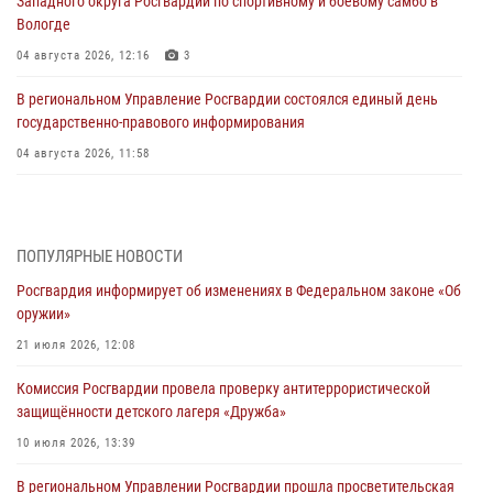
Западного округа Росгвардии по спортивному и боевому самбо в
Вологде
04 августа 2026, 12:16
3
В региональном Управление Росгвардии состоялся единый день
государственно-правового информирования
04 августа 2026, 11:58
Генерал-полковник Юрий Аверин выступил на Всероссийском
молодёжном образовательном форуме «Территория смыслов»
03 августа 2026, 17:21
ПОПУЛЯРНЫЕ НОВОСТИ
Росгвардия информирует об изменениях в Федеральном законе «Об
21 единицу оружия изъяли Псковские росгвардейцы за неделю
оружии»
03 августа 2026, 14:10
21 июля 2026, 12:08
Росгвардейцы принимают участие в обеспечении общественной
Комиссия Росгвардии провела проверку антитеррористической
безопасности во время празднования Дня ВДВ
защищённости детского лагеря «Дружба»
02 августа 2026, 13:28
10 июля 2026, 13:39
За минувшие сутки Псковские росгвардейцы выезжали два раза на
В региональном Управлении Росгвардии прошла просветительская
улицу Труда