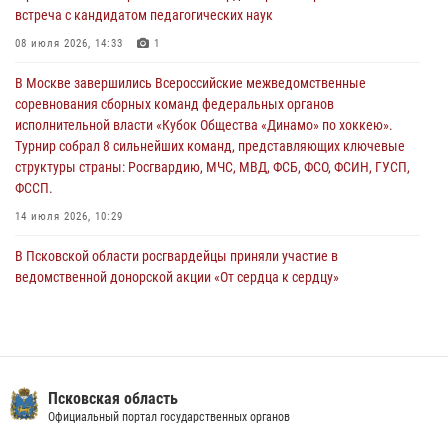
встреча с кандидатом педагогических наук
31 июля 2026, 13:53
08 июля 2026, 14:33
1
В Санкт-Петербурге прошел окружной этап ежегодного
В Москве завершились Всероссийские межведомственные
Всероссийского конкурса профессионального мастерства среди
соревнования сборных команд федеральных органов
сотрудников вневедомственной охраны Росгвардии, Псковские
исполнительной власти «Кубок Общества «Динамо» по хоккею».
Росгвардейцы одержали победу
Турнир собрал 8 сильнейших команд, представляющих ключевые
30 июля 2026, 05:10
3
структуры страны: Росгвардию, МЧС, МВД, ФСБ, ФСО, ФСИН, ГУСП,
ФССП.
14 июля 2026, 10:29
В Псковской области росгвардейцы приняли участие в
ведомственной донорской акции «От сердца к сердцу»
28 июля 2026, 05:16
В Пскове росгвардейцы приняли участие в торжественно-памятной
церемонии
24 июля 2026, 13:59
1
Псковская область
Официальный портал государственных органов
В Управлении Росгвардии по Псковской области состоялось