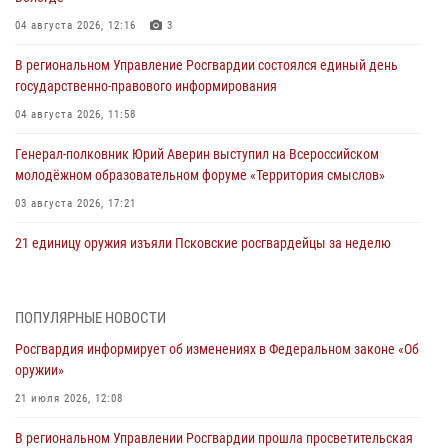
04 августа 2026, 12:16
3
В региональном Управление Росгвардии состоялся единый день
государственно-правового информирования
04 августа 2026, 11:58
Генерал-полковник Юрий Аверин выступил на Всероссийском
молодёжном образовательном форуме «Территория смыслов»
03 августа 2026, 17:21
21 единицу оружия изъяли Псковские росгвардейцы за неделю
03 августа 2026, 14:10
Росгвардейцы принимают участие в обеспечении общественной
ПОПУЛЯРНЫЕ НОВОСТИ
безопасности во время празднования Дня ВДВ
Росгвардия информирует об изменениях в Федеральном законе «Об
02 августа 2026, 13:28
оружии»
За минувшие сутки Псковские росгвардейцы выезжали два раза на
21 июля 2026, 12:08
улицу Труда
В региональном Управлении Росгвардии прошла просветительская