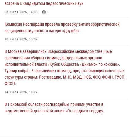
31 июля 2026, 13:53
встреча с кандидатом педагогических наук
В Санкт-Петербурге прошел окружной этап ежегодного
08 июля 2026, 14:33
1
Всероссийского конкурса профессионального мастерства среди
Комиссия Росгвардии провела проверку антитеррористической
сотрудников вневедомственной охраны Росгвардии, Псковские
защищённости детского лагеря «Дружба»
Росгвардейцы одержали победу
10 июля 2026, 13:39
30 июля 2026, 05:10
3
В Москве завершились Всероссийские межведомственные
Псковская Росгвардия приглашает на службу в подразделениях
соревнования сборных команд федеральных органов
вневедомственной охраны
исполнительной власти «Кубок Общества «Динамо» по хоккею».
29 июля 2026, 14:56
Турнир собрал 8 сильнейших команд, представляющих ключевые
структуры страны: Росгвардию, МЧС, МВД, ФСБ, ФСО, ФСИН, ГУСП,
ФССП.
14 июля 2026, 10:29
В Псковской области росгвардейцы приняли участие в
ведомственной донорской акции «От сердца к сердцу»
28 июля 2026, 05:16
В Управлении Росгвардии по Псковской области состоялось