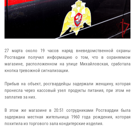
27 марта около 19 часов наряд вневедомственной охраны
Росгвадии получил информацию о том, что в охраняемом
магазине, расположенном на улице Михайловская, сработала
кнопка тревожной сигнализации.
Прибыв на объект, росгвардейцы задержали женщину, которая
пронесла через кассовый узел продукты питания, при этом не
заплатив за них.
В этом же магазине в 20:51 сотрудниками Росгвардии была
задержана местная жительница 1960 года рождения, которая
похитила из торгового зала кондитерские изделия.