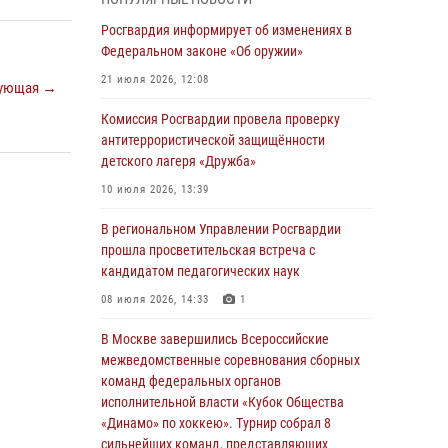
04 августа 2026, 11:58
Росгвардия информирует об изменениях в
Генерал-полковник Юрий Аверин выступил на
Федеральном законе «Об оружии»
Всероссийском молодёжном
21 июля 2026, 12:08
ующая →
образовательном форуме «Территория
смыслов»
Комиссия Росгвардии провела проверку
антитеррористической защищённости
03 августа 2026, 17:21
детского лагеря «Дружба»
21 единицу оружия изъяли Псковские
10 июля 2026, 13:39
росгвардейцы за неделю
В региональном Управлении Росгвардии
03 августа 2026, 14:10
прошла просветительская встреча с
Росгвардейцы принимают участие в
кандидатом педагогических наук
обеспечении общественной безопасности во
08 июля 2026, 14:33
1
время празднования Дня ВДВ
В Москве завершились Всероссийские
02 августа 2026, 13:28
межведомственные соревнования сборных
За минувшие сутки Псковские росгвардейцы
команд федеральных органов
выезжали два раза на улицу Труда
исполнительной власти «Кубок Общества
«Динамо» по хоккею». Турнир собрал 8
31 июля 2026, 13:53
сильнейших команд, представляющих