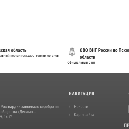
вская область
ОВО ВНГ России по Пско
льный портал государственных органов
области
Официальный сайт
И
НАВИГАЦИЯ
 Росгвардии завоевало серебро на
Новости
 общества «Динамо...
Карта сайта
26, 14:17
П