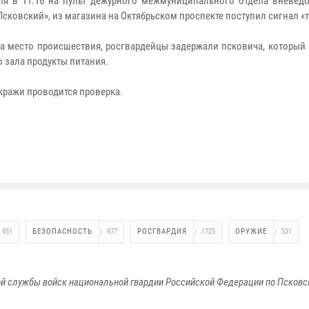
ля в 11:16 на пульт дежурного межмуниципального отдела вневед
сковский», из магазина на Октябрьском проспекте поступил сигнал «т
а место происшествия, росгвардейцы задержали псковича, который 
о зала продукты питания.
 кражи проводится проверка.
951
БЕЗОПАСНОСТЬ
977
РОСГВАРДИЯ
1725
ОРУЖИЕ
531
й службы войск национальной гвардии Российской Федерации по Псковс