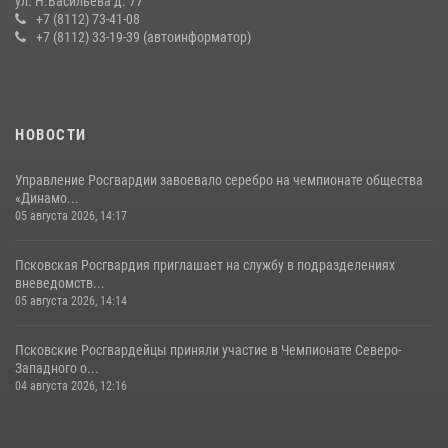
ул. Н.Васильева д. 77
сутки пресекли в областном центре серию краж
+7 (8112) 73-41-08
+7 (8112) 33-19-39 (автоинформатор)
22 июля 2026, 10:19
Урок мужества в Пскове: росгвардейцы пообщались с ребятами в
летнем лагере
23 июля 2026, 13:19
НОВОСТИ
Управление Росгвардии завоевало серебро на чемпионате общества
«Динамо...
05 августа 2026, 14:17
Псковская Росгвардия приглашает на службу в подразделениях
вневедомств...
05 августа 2026, 14:14
Псковские Росгвардейцы приняли участие в Чемпионате Северо-
Западного о...
04 августа 2026, 12:16