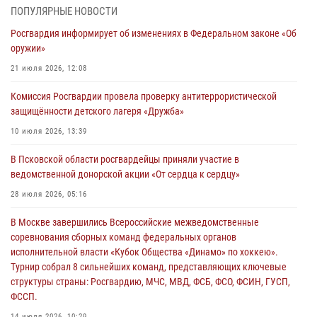
03 августа 2026, 17:21
ПОПУЛЯРНЫЕ НОВОСТИ
Росгвардия информирует об изменениях в Федеральном законе «Об
21 единицу оружия изъяли Псковские росгвардейцы за неделю
оружии»
03 августа 2026, 14:10
21 июля 2026, 12:08
Росгвардейцы принимают участие в обеспечении общественной
Комиссия Росгвардии провела проверку антитеррористической
безопасности во время празднования Дня ВДВ
защищённости детского лагеря «Дружба»
02 августа 2026, 13:28
10 июля 2026, 13:39
За минувшие сутки Псковские росгвардейцы выезжали два раза на
В Псковской области росгвардейцы приняли участие в
улицу Труда
ведомственной донорской акции «От сердца к сердцу»
31 июля 2026, 13:53
28 июля 2026, 05:16
В Санкт-Петербурге прошел окружной этап ежегодного
В Москве завершились Всероссийские межведомственные
Всероссийского конкурса профессионального мастерства среди
соревнования сборных команд федеральных органов
сотрудников вневедомственной охраны Росгвардии, Псковские
исполнительной власти «Кубок Общества «Динамо» по хоккею».
Росгвардейцы одержали победу
Турнир собрал 8 сильнейших команд, представляющих ключевые
30 июля 2026, 05:10
3
структуры страны: Росгвардию, МЧС, МВД, ФСБ, ФСО, ФСИН, ГУСП,
ФССП.
14 июля 2026, 10:29