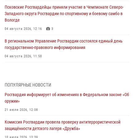
Псковские Росгвардейцы приняли участие в Чемпионате Северо-
Западного округа Росгвардии по спортивному и боевому самбо в
Вологде
04 августа 2026, 12:16
3
В региональном Управление Росгвардии состоялся единый день
государственно-правового информирования
04 августа 2026, 11:58
Генерал-полковник Юрий Аверин выступил на Всероссийском
молодёжном образовательном форуме «Территория смыслов»
03 августа 2026, 17:21
ПОПУЛЯРНЫЕ НОВОСТИ
Росгвардия информирует об изменениях в Федеральном законе «Об
21 единицу оружия изъяли Псковские росгвардейцы за неделю
оружии»
03 августа 2026, 14:10
21 июля 2026, 12:08
Росгвардейцы принимают участие в обеспечении общественной
Комиссия Росгвардии провела проверку антитеррористической
безопасности во время празднования Дня ВДВ
защищённости детского лагеря «Дружба»
02 августа 2026, 13:28
10 июля 2026, 13:39