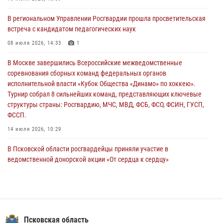
За минувшие сутки Псковские росгвардейцы выезжали два раза на
В региональном Управлении Росгвардии прошла просветительская
улицу Труда
встреча с кандидатом педагогических наук
31 июля 2026, 13:53
08 июля 2026, 14:33
1
В Санкт-Петербурге прошел окружной этап ежегодного
В Москве завершились Всероссийские межведомственные
Всероссийского конкурса профессионального мастерства среди
соревнования сборных команд федеральных органов
сотрудников вневедомственной охраны Росгвардии, Псковские
исполнительной власти «Кубок Общества «Динамо» по хоккею».
Росгвардейцы одержали победу
Турнир собрал 8 сильнейших команд, представляющих ключевые
30 июля 2026, 05:10
3
структуры страны: Росгвардию, МЧС, МВД, ФСБ, ФСО, ФСИН, ГУСП,
ФССП.
14 июля 2026, 10:29
В Псковской области росгвардейцы приняли участие в
ведомственной донорской акции «От сердца к сердцу»
28 июля 2026, 05:16
В Пскове росгвардейцы приняли участие в торжественно-памятной
церемонии
24 июля 2026, 13:59
1
Псковская область