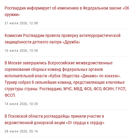
Росгвардия информирует об изменениях в Федеральном законе «Об
21 единицу оружия изъяли Псковские росгвардейцы за неделю
оружии»
03 августа 2026, 14:10
21 июля 2026, 12:08
Росгвардейцы принимают участие в обеспечении общественной
Комиссия Росгвардии провела проверку антитеррористической
безопасности во время празднования Дня ВДВ
защищённости детского лагеря «Дружба»
02 августа 2026, 13:28
10 июля 2026, 13:39
За минувшие сутки Псковские росгвардейцы выезжали два раза на
В Москве завершились Всероссийские межведомственные
улицу Труда
соревнования сборных команд федеральных органов
31 июля 2026, 13:53
исполнительной власти «Кубок Общества «Динамо» по хоккею».
Турнир собрал 8 сильнейших команд, представляющих ключевые
В Санкт-Петербурге прошел окружной этап ежегодного
структуры страны: Росгвардию, МЧС, МВД, ФСБ, ФСО, ФСИН, ГУСП,
Всероссийского конкурса профессионального мастерства среди
ФССП.
сотрудников вневедомственной охраны Росгвардии, Псковские
Росгвардейцы одержали победу
14 июля 2026, 10:29
30 июля 2026, 05:10
3
В Псковской области росгвардейцы приняли участие в
ведомственной донорской акции «От сердца к сердцу»
28 июля 2026, 05:16