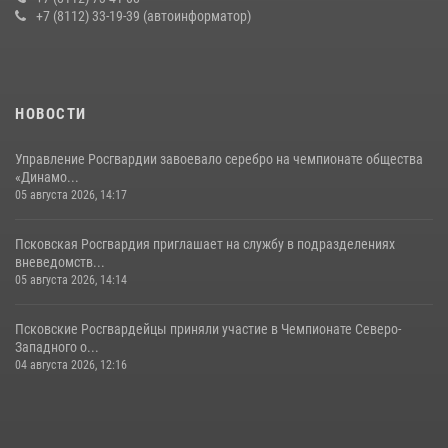
+7 (8112) 33-19-39 (автоинформатор)
22 июля 2026, 10:19
Урок мужества в Пскове: росгвардейцы пообщались с ребятами в
летнем лагере
23 июля 2026, 13:19
НОВОСТИ
Управление Росгвардии завоевало серебро на чемпионате общества
«Динамо...
05 августа 2026, 14:17
Псковская Росгвардия приглашает на службу в подразделениях
вневедомств...
05 августа 2026, 14:14
Псковские Росгвардейцы приняли участие в Чемпионате Северо-
Западного о...
04 августа 2026, 12:16