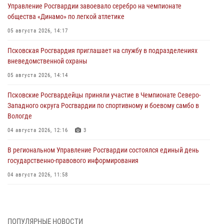
Управление Росгвардии завоевало серебро на чемпионате
общества «Динамо» по легкой атлетике
05 августа 2026, 14:17
Псковская Росгвардия приглашает на службу в подразделениях
вневедомственной охраны
05 августа 2026, 14:14
Псковские Росгвардейцы приняли участие в Чемпионате Северо-
Западного округа Росгвардии по спортивному и боевому самбо в
Вологде
04 августа 2026, 12:16
3
В региональном Управление Росгвардии состоялся единый день
государственно-правового информирования
04 августа 2026, 11:58
Генерал-полковник Юрий Аверин выступил на Всероссийском
молодёжном образовательном форуме «Территория смыслов»
03 августа 2026, 17:21
ПОПУЛЯРНЫЕ НОВОСТИ