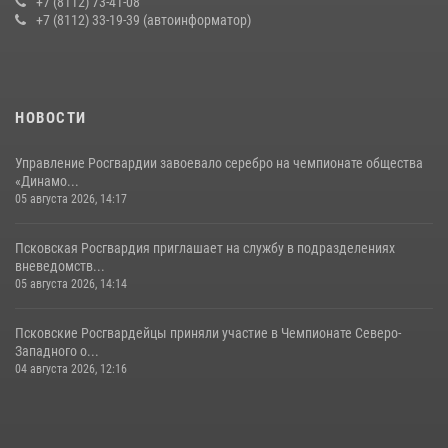
+7 (8112) 73-41-08
+7 (8112) 33-19-39 (автоинформатор)
30 июля 2026, 05:10
3
Сотрудники вневедомственной охраны Росгвардии за минувшие
сутки пресекли в областном центре серию краж
22 июля 2026, 10:19
НОВОСТИ
Управление Росгвардии завоевало серебро на чемпионате общества
«Динамо...
05 августа 2026, 14:17
Псковская Росгвардия приглашает на службу в подразделениях
вневедомств...
05 августа 2026, 14:14
Псковские Росгвардейцы приняли участие в Чемпионате Северо-
Западного о...
04 августа 2026, 12:16