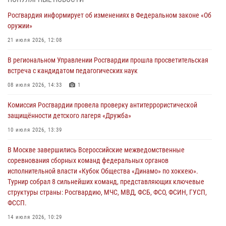
безопасности во время празднования Дня ВДВ
Росгвардия информирует об изменениях в Федеральном законе «Об
02 августа 2026, 13:28
оружии»
За минувшие сутки Псковские росгвардейцы выезжали два раза на
21 июля 2026, 12:08
улицу Труда
В региональном Управлении Росгвардии прошла просветительская
31 июля 2026, 13:53
встреча с кандидатом педагогических наук
В Санкт-Петербурге прошел окружной этап ежегодного
08 июля 2026, 14:33
1
Всероссийского конкурса профессионального мастерства среди
Комиссия Росгвардии провела проверку антитеррористической
сотрудников вневедомственной охраны Росгвардии, Псковские
защищённости детского лагеря «Дружба»
Росгвардейцы одержали победу
10 июля 2026, 13:39
30 июля 2026, 05:10
3
В Москве завершились Всероссийские межведомственные
Псковская Росгвардия приглашает на службу в подразделениях
соревнования сборных команд федеральных органов
вневедомственной охраны
исполнительной власти «Кубок Общества «Динамо» по хоккею».
29 июля 2026, 14:56
Турнир собрал 8 сильнейших команд, представляющих ключевые
структуры страны: Росгвардию, МЧС, МВД, ФСБ, ФСО, ФСИН, ГУСП,
ФССП.
14 июля 2026, 10:29