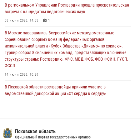
В региональном Управлении Росгвардии прошла просветительская
улицу Труда
встреча с кандидатом педагогических наук
31 июля 2026, 13:53
08 июля 2026, 14:33
1
В Санкт-Петербурге прошел окружной этап ежегодного
В Москве завершились Всероссийские межведомственные
Всероссийского конкурса профессионального мастерства среди
соревнования сборных команд федеральных органов
сотрудников вневедомственной охраны Росгвардии, Псковские
исполнительной власти «Кубок Общества «Динамо» по хоккею».
Росгвардейцы одержали победу
Турнир собрал 8 сильнейших команд, представляющих ключевые
30 июля 2026, 05:10
3
структуры страны: Росгвардию, МЧС, МВД, ФСБ, ФСО, ФСИН, ГУСП,
ФССП.
14 июля 2026, 10:29
В Псковской области росгвардейцы приняли участие в
ведомственной донорской акции «От сердца к сердцу»
28 июля 2026, 05:16
В Пскове росгвардейцы приняли участие в торжественно-памятной
церемонии
24 июля 2026, 13:59
1
Псковская область
Официальный портал государственных органов