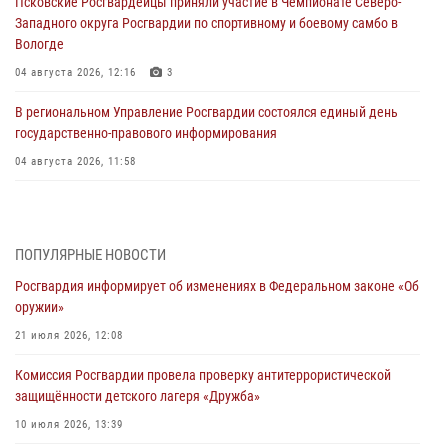
Псковские Росгвардейцы приняли участие в Чемпионате Северо-
Западного округа Росгвардии по спортивному и боевому самбо в
Вологде
04 августа 2026, 12:16
3
В региональном Управление Росгвардии состоялся единый день
государственно-правового информирования
04 августа 2026, 11:58
Генерал-полковник Юрий Аверин выступил на Всероссийском
молодёжном образовательном форуме «Территория смыслов»
03 августа 2026, 17:21
ПОПУЛЯРНЫЕ НОВОСТИ
Росгвардия информирует об изменениях в Федеральном законе «Об
21 единицу оружия изъяли Псковские росгвардейцы за неделю
оружии»
03 августа 2026, 14:10
21 июля 2026, 12:08
Росгвардейцы принимают участие в обеспечении общественной
Комиссия Росгвардии провела проверку антитеррористической
безопасности во время празднования Дня ВДВ
защищённости детского лагеря «Дружба»
02 августа 2026, 13:28
10 июля 2026, 13:39
За минувшие сутки Псковские росгвардейцы выезжали два раза на