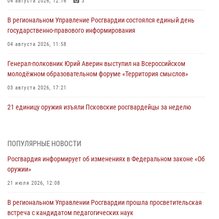
04 августа 2026, 12:16
3
В региональном Управление Росгвардии состоялся единый день
государственно-правового информирования
04 августа 2026, 11:58
Генерал-полковник Юрий Аверин выступил на Всероссийском
молодёжном образовательном форуме «Территория смыслов»
03 августа 2026, 17:21
21 единицу оружия изъяли Псковские росгвардейцы за неделю
03 августа 2026, 14:10
Росгвардейцы принимают участие в обеспечении общественной
ПОПУЛЯРНЫЕ НОВОСТИ
безопасности во время празднования Дня ВДВ
Росгвардия информирует об изменениях в Федеральном законе «Об
02 августа 2026, 13:28
оружии»
За минувшие сутки Псковские росгвардейцы выезжали два раза на
21 июля 2026, 12:08
улицу Труда
В региональном Управлении Росгвардии прошла просветительская
31 июля 2026, 13:53
встреча с кандидатом педагогических наук