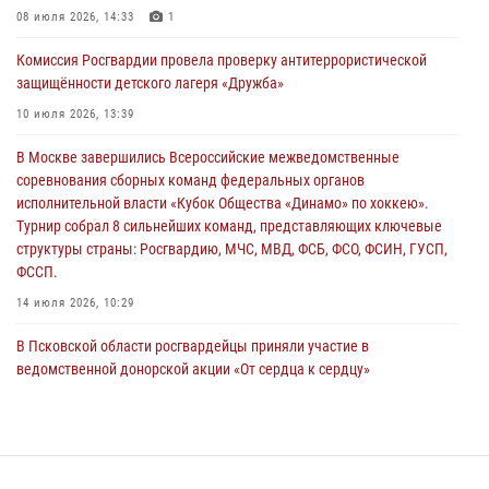
В Санкт-Петербурге прошел окружной этап ежегодного
08 июля 2026, 14:33
1
Всероссийского конкурса профессионального мастерства среди
Комиссия Росгвардии провела проверку антитеррористической
сотрудников вневедомственной охраны Росгвардии, Псковские
защищённости детского лагеря «Дружба»
Росгвардейцы одержали победу
10 июля 2026, 13:39
30 июля 2026, 05:10
3
В Москве завершились Всероссийские межведомственные
Псковская Росгвардия приглашает на службу в подразделениях
соревнования сборных команд федеральных органов
вневедомственной охраны
исполнительной власти «Кубок Общества «Динамо» по хоккею».
29 июля 2026, 14:56
Турнир собрал 8 сильнейших команд, представляющих ключевые
структуры страны: Росгвардию, МЧС, МВД, ФСБ, ФСО, ФСИН, ГУСП,
ФССП.
14 июля 2026, 10:29
В Псковской области росгвардейцы приняли участие в
ведомственной донорской акции «От сердца к сердцу»
28 июля 2026, 05:16
В Управлении Росгвардии по Псковской области состоялось
рабочее совещание