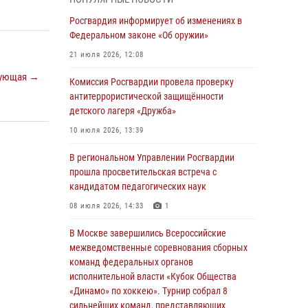
04 августа 2026, 11:58
Росгвардия информирует об изменениях в
Генерал-полковник Юрий Аверин выступил на
Федеральном законе «Об оружии»
Всероссийском молодёжном
21 июля 2026, 12:08
образовательном форуме «Территория
ующая →
смыслов»
Комиссия Росгвардии провела проверку
антитеррористической защищённости
03 августа 2026, 17:21
детского лагеря «Дружба»
21 единицу оружия изъяли Псковские
10 июля 2026, 13:39
росгвардейцы за неделю
В региональном Управлении Росгвардии
03 августа 2026, 14:10
прошла просветительская встреча с
Росгвардейцы принимают участие в
кандидатом педагогических наук
обеспечении общественной безопасности во
08 июля 2026, 14:33
1
время празднования Дня ВДВ
В Москве завершились Всероссийские
02 августа 2026, 13:28
межведомственные соревнования сборных
За минувшие сутки Псковские росгвардейцы
команд федеральных органов
выезжали два раза на улицу Труда
исполнительной власти «Кубок Общества
«Динамо» по хоккею». Турнир собрал 8
31 июля 2026, 13:53
сильнейших команд, представляющих