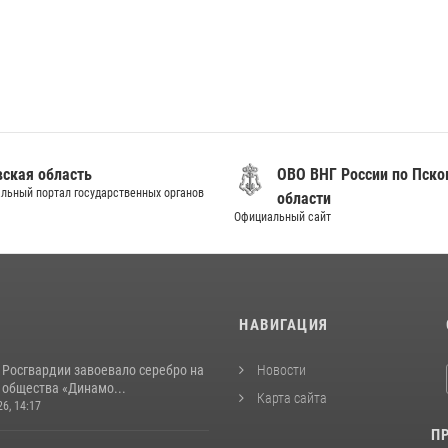
вская область
ОВО ВНГ России по Пско
льный портал государственных органов
области
Официальный сайт
И
НАВИГАЦИЯ
 Росгвардии завоевало серебро на
Новости
 общества «Динамо...
Карта сайта
26, 14:17
П