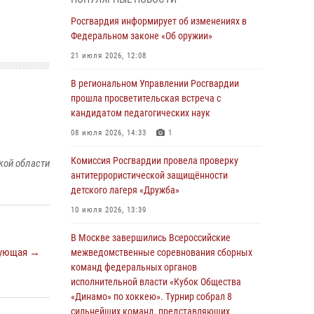
03 августа 2026, 17:21
Росгвардия информирует об изменениях в
21 единицу оружия изъяли Псковские
Федеральном законе «Об оружии»
росгвардейцы за неделю
21 июля 2026, 12:08
03 августа 2026, 14:10
В региональном Управлении Росгвардии
Росгвардейцы принимают участие в
прошла просветительская встреча с
обеспечении общественной безопасности во
кандидатом педагогических наук
время празднования Дня ВДВ
08 июля 2026, 14:33
1
02 августа 2026, 13:28
Комиссия Росгвардии провела проверку
кой области
За минувшие сутки Псковские росгвардейцы
антитеррористической защищённости
выезжали два раза на улицу Труда
детского лагеря «Дружба»
31 июля 2026, 13:53
10 июля 2026, 13:39
В Санкт-Петербурге прошел окружной этап
В Москве завершились Всероссийские
ежегодного Всероссийского конкурса
ующая →
межведомственные соревнования сборных
профессионального мастерства среди
команд федеральных органов
сотрудников вневедомственной охраны
исполнительной власти «Кубок Общества
Росгвардии, Псковские Росгвардейцы
«Динамо» по хоккею». Турнир собрал 8
одержали победу
сильнейших команд, представляющих