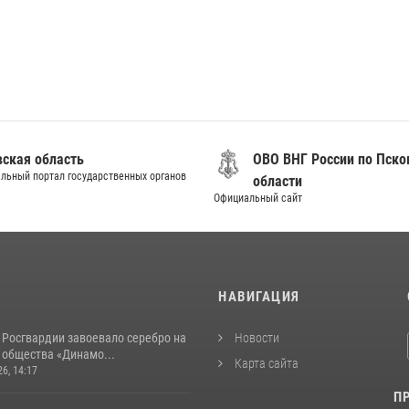
вская область
ОВО ВНГ России по Пско
льный портал государственных органов
области
Официальный сайт
И
НАВИГАЦИЯ
 Росгвардии завоевало серебро на
Новости
 общества «Динамо...
Карта сайта
26, 14:17
П