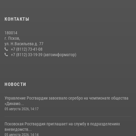
Сотрудники вневедомственной охраны Росгвардии пресекли
хищение в магазине в Пскове
16 июля 2026, 10:24
КОНТАКТЫ
В Санкт-Петербурге прошел окружной этап ежегодного
180014
Всероссийского конкурса профессионального мастерства среди
г. Псков,
сотрудников вневедомственной охраны Росгвардии, Псковские
ул. Н.Васильева д. 77
Росгвардейцы одержали победу
+7 (8112) 73-41-08
+7 (8112) 33-19-39 (автоинформатор)
30 июля 2026, 05:10
3
Сотрудники вневедомственной охраны Росгвардии за минувшие
сутки пресекли в областном центре серию краж
22 июля 2026, 10:19
НОВОСТИ
Управление Росгвардии завоевало серебро на чемпионате общества
«Динамо...
05 августа 2026, 14:17
Псковская Росгвардия приглашает на службу в подразделениях
вневедомств...
05 августа 2026, 14:14