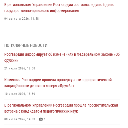
В региональном Управление Росгвардии состоялся единый день
государственно-правового информирования
04 августа 2026, 11:58
Генерал-полковник Юрий Аверин выступил на Всероссийском
молодёжном образовательном форуме «Территория смыслов»
03 августа 2026, 17:21
ПОПУЛЯРНЫЕ НОВОСТИ
Росгвардия информирует об изменениях в Федеральном законе «Об
21 единицу оружия изъяли Псковские росгвардейцы за неделю
оружии»
03 августа 2026, 14:10
21 июля 2026, 12:08
Росгвардейцы принимают участие в обеспечении общественной
Комиссия Росгвардии провела проверку антитеррористической
безопасности во время празднования Дня ВДВ
защищённости детского лагеря «Дружба»
02 августа 2026, 13:28
10 июля 2026, 13:39
За минувшие сутки Псковские росгвардейцы выезжали два раза на
В региональном Управлении Росгвардии прошла просветительская
улицу Труда
встреча с кандидатом педагогических наук
31 июля 2026, 13:53
08 июля 2026, 14:33
1
В Санкт-Петербурге прошел окружной этап ежегодного