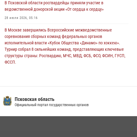
В Псковской области росгвардейцы приняли участие в
Всероссийского конкурса профессионального мастерства среди
ведомственной донорской акции «От сердца к сердцу»
сотрудников вневедомственной охраны Росгвардии, Псковские
Росгвардейцы одержали победу
28 июля 2026, 05:16
30 июля 2026, 05:10
3
В Москве завершились Всероссийские межведомственные
соревнования сборных команд федеральных органов
исполнительной власти «Кубок Общества «Динамо» по хоккею».
Турнир собрал 8 сильнейших команд, представляющих ключевые
структуры страны: Росгвардию, МЧС, МВД, ФСБ, ФСО, ФСИН, ГУСП,
ФССП.
14 июля 2026, 10:29
В Пскове росгвардейцы приняли участие в торжественно-памятной
церемонии
24 июля 2026, 13:59
1
Псковская область
Официальный портал государственных органов
В Управлении Росгвардии по Псковской области состоялось
рабочее совещание
13 июля 2026, 05:29