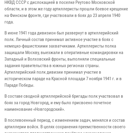
НКВД СССР с дислокацией в поселке Реутово Московской
области, и в этом же году артиллеристы прошли боевое крещение
на Финском фронте, где участвовали в боях до 23 апреля 1940
года.
В июне 1941 года дивизион был развернут в артиллерийский
полк. Личный состав принимал активное участие в боях с
немецко-фашистскими захватчиками. Артиллеристы полка
защищали Москву, выезжали в оперативные командировки на
Западный и Волховский фронты, выполняли специальные
задания правительства в южных регионах страны.
Артиллерийский полк дивизии принимал участие в
историческом параде на Красной площади 7 ноября 1941 г. и в
Параде Победы.
В составе сводной артиллерийской бригады полк участвовал в
боях за город Новгород, и ему было присвоено почетное
наименование «Новгородский».
В послевоенный период, с изменением задач, менялся и состав
артиллерии войск. В целях сохранения преемственности своего