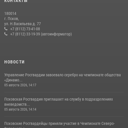
КОНТАКТЫ
Росгвардейцы одержали победу
30 июля 2026, 05:10
3
180014
г. Псков,
Сотрудники вневедомственной охраны Росгвардии пресекли
ул. Н.Васильева д. 77
хищение в магазине в Пскове
+7 (8112) 73-41-08
+7 (8112) 33-19-39 (автоинформатор)
16 июля 2026, 10:24
Сотрудники вневедомственной охраны Росгвардии за минувшие
сутки пресекли в областном центре серию краж
22 июля 2026, 10:19
НОВОСТИ
Управление Росгвардии завоевало серебро на чемпионате общества
«Динамо...
05 августа 2026, 14:17
Псковская Росгвардия приглашает на службу в подразделениях
вневедомств...
05 августа 2026, 14:14
Псковские Росгвардейцы приняли участие в Чемпионате Северо-