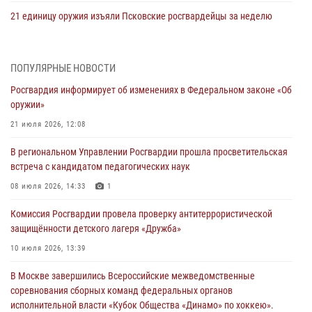
21 единицу оружия изъяли Псковские росгвардейцы за неделю
03 августа 2026, 14:10
Росгвардейцы принимают участие в обеспечении общественной
ПОПУЛЯРНЫЕ НОВОСТИ
безопасности во время празднования Дня ВДВ
Росгвардия информирует об изменениях в Федеральном законе «Об
02 августа 2026, 13:28
оружии»
За минувшие сутки Псковские росгвардейцы выезжали два раза на
21 июля 2026, 12:08
улицу Труда
В региональном Управлении Росгвардии прошла просветительская
31 июля 2026, 13:53
встреча с кандидатом педагогических наук
В Санкт-Петербурге прошел окружной этап ежегодного
08 июля 2026, 14:33
1
Всероссийского конкурса профессионального мастерства среди
Комиссия Росгвардии провела проверку антитеррористической
сотрудников вневедомственной охраны Росгвардии, Псковские
защищённости детского лагеря «Дружба»
Росгвардейцы одержали победу
10 июля 2026, 13:39
30 июля 2026, 05:10
3
В Москве завершились Всероссийские межведомственные
Псковская Росгвардия приглашает на службу в подразделениях
соревнования сборных команд федеральных органов
вневедомственной охраны
исполнительной власти «Кубок Общества «Динамо» по хоккею».