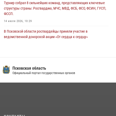
29 июля 2026, 14:56
Турнир собрал 8 сильнейших команд, представляющих ключевые
структуры страны: Росгвардию, МЧС, МВД, ФСБ, ФСО, ФСИН, ГУСП,
ФССП.
14 июля 2026, 10:29
В Псковской области росгвардейцы приняли участие в
ведомственной донорской акции «От сердца к сердцу»
28 июля 2026, 05:16
В Управлении Росгвардии по Псковской области состоялось
рабочее совещание
13 июля 2026, 05:29
Псковская область
Официальный портал государственных органов
В Пскове росгвардейцы приняли участие в торжественно-памятной
церемонии
24 июля 2026, 13:59
1
В Санкт-Петербурге прошел окружной этап ежегодного
Всероссийского конкурса профессионального мастерства среди
сотрудников вневедомственной охраны Росгвардии, Псковские