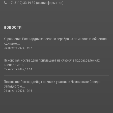
+7 (8112) 33-19-39 (автоинформатор)
30 июля 2026, 05:10
3
Сотрудники вневедомственной охраны Росгвардии за минувшие
сутки пресекли в областном центре серию краж
22 июля 2026, 10:19
НОВОСТИ
Управление Росгвардии завоевало серебро на чемпионате общества
«Динамо...
05 августа 2026, 14:17
Псковская Росгвардия приглашает на службу в подразделениях
вневедомств...
05 августа 2026, 14:14
Псковские Росгвардейцы приняли участие в Чемпионате Северо-
Западного о...
04 августа 2026, 12:16