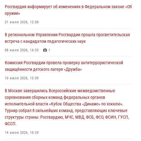
безопасности во время празднования Дня ВДВ
Росгвардия информирует об изменениях в Федеральном законе «Об
02 августа 2026, 13:28
оружии»
За минувшие сутки Псковские росгвардейцы выезжали два раза на
21 июля 2026, 12:08
улицу Труда
В региональном Управлении Росгвардии прошла просветительская
31 июля 2026, 13:53
встреча с кандидатом педагогических наук
В Санкт-Петербурге прошел окружной этап ежегодного
08 июля 2026, 14:33
1
Всероссийского конкурса профессионального мастерства среди
Комиссия Росгвардии провела проверку антитеррористической
сотрудников вневедомственной охраны Росгвардии, Псковские
защищённости детского лагеря «Дружба»
Росгвардейцы одержали победу
10 июля 2026, 13:39
30 июля 2026, 05:10
3
В Москве завершились Всероссийские межведомственные
Псковская Росгвардия приглашает на службу в подразделениях
соревнования сборных команд федеральных органов
вневедомственной охраны
исполнительной власти «Кубок Общества «Динамо» по хоккею».
29 июля 2026, 14:56
Турнир собрал 8 сильнейших команд, представляющих ключевые
структуры страны: Росгвардию, МЧС, МВД, ФСБ, ФСО, ФСИН, ГУСП,
ФССП.
14 июля 2026, 10:29