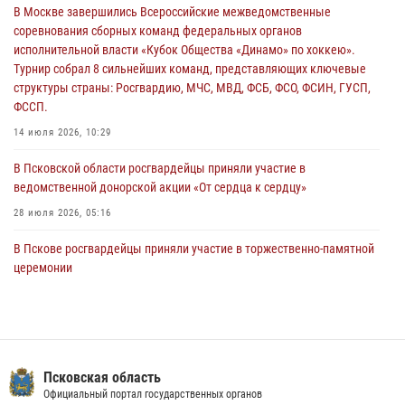
В Москве завершились Всероссийские межведомственные
улицу Труда
соревнования сборных команд федеральных органов
31 июля 2026, 13:53
исполнительной власти «Кубок Общества «Динамо» по хоккею».
Турнир собрал 8 сильнейших команд, представляющих ключевые
В Санкт-Петербурге прошел окружной этап ежегодного
структуры страны: Росгвардию, МЧС, МВД, ФСБ, ФСО, ФСИН, ГУСП,
Всероссийского конкурса профессионального мастерства среди
ФССП.
сотрудников вневедомственной охраны Росгвардии, Псковские
Росгвардейцы одержали победу
14 июля 2026, 10:29
30 июля 2026, 05:10
3
В Псковской области росгвардейцы приняли участие в
ведомственной донорской акции «От сердца к сердцу»
28 июля 2026, 05:16
В Пскове росгвардейцы приняли участие в торжественно-памятной
церемонии
24 июля 2026, 13:59
1
В Управлении Росгвардии по Псковской области состоялось
рабочее совещание
13 июля 2026, 05:29
Псковская область
Официальный портал государственных органов