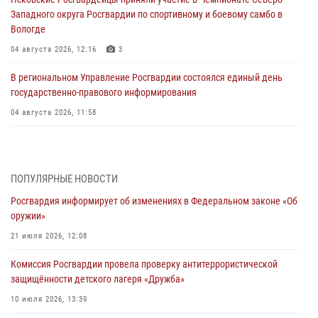
Западного округа Росгвардии по спортивному и боевому самбо в
Вологде
04 августа 2026, 12:16
3
В региональном Управление Росгвардии состоялся единый день
государственно-правового информирования
04 августа 2026, 11:58
Генерал-полковник Юрий Аверин выступил на Всероссийском
молодёжном образовательном форуме «Территория смыслов»
03 августа 2026, 17:21
ПОПУЛЯРНЫЕ НОВОСТИ
Росгвардия информирует об изменениях в Федеральном законе «Об
21 единицу оружия изъяли Псковские росгвардейцы за неделю
оружии»
03 августа 2026, 14:10
21 июля 2026, 12:08
Росгвардейцы принимают участие в обеспечении общественной
Комиссия Росгвардии провела проверку антитеррористической
безопасности во время празднования Дня ВДВ
защищённости детского лагеря «Дружба»
02 августа 2026, 13:28
10 июля 2026, 13:39
За минувшие сутки Псковские росгвардейцы выезжали два раза на