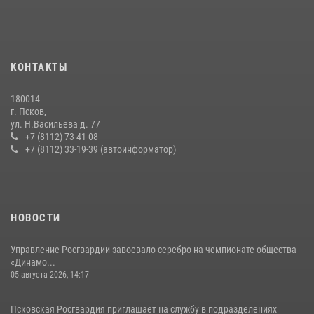
рабочее совещание
13 июля 2026, 05:29
Сотрудники вневедомственной охраны Росгвардии за минувшие
КОНТАКТЫ
сутки пресекли в областном центре серию краж
22 июля 2026, 10:19
180014
г. Псков,
Сотрудники вневедомственной охраны Росгвардии пресекли
ул. Н.Васильева д. 77
хищение в магазине в Пскове
+7 (8112) 73-41-08
+7 (8112) 33-19-39 (автоинформатор)
16 июля 2026, 10:24
За минувшие сутки Псковские росгвардейцы выезжали два раза на
улицу Труда
31 июля 2026, 13:53
НОВОСТИ
Управление Росгвардии завоевало серебро на чемпионате общества
«Динамо...
05 августа 2026, 14:17
Псковская Росгвардия приглашает на службу в подразделениях