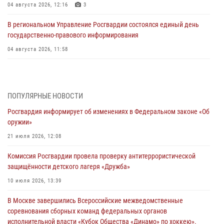
04 августа 2026, 12:16
3
В региональном Управление Росгвардии состоялся единый день
государственно-правового информирования
04 августа 2026, 11:58
Генерал-полковник Юрий Аверин выступил на Всероссийском
молодёжном образовательном форуме «Территория смыслов»
03 августа 2026, 17:21
ПОПУЛЯРНЫЕ НОВОСТИ
Росгвардия информирует об изменениях в Федеральном законе «Об
21 единицу оружия изъяли Псковские росгвардейцы за неделю
оружии»
03 августа 2026, 14:10
21 июля 2026, 12:08
Росгвардейцы принимают участие в обеспечении общественной
Комиссия Росгвардии провела проверку антитеррористической
безопасности во время празднования Дня ВДВ
защищённости детского лагеря «Дружба»
02 августа 2026, 13:28
10 июля 2026, 13:39
За минувшие сутки Псковские росгвардейцы выезжали два раза на
В Москве завершились Всероссийские межведомственные
улицу Труда
соревнования сборных команд федеральных органов
31 июля 2026, 13:53
исполнительной власти «Кубок Общества «Динамо» по хоккею».