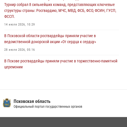
Турнир собрал 8 сильнейших команд, представляющих ключевые
В Санкт-Петербурге прошел окружной этап ежегодного
структуры страны: Росгвардию, МЧС, МВД, ФСБ, ФСО, ФСИН, ГУСП,
Всероссийского конкурса профессионального мастерства среди
ФССП.
сотрудников вневедомственной охраны Росгвардии, Псковские
Росгвардейцы одержали победу
14 июля 2026, 10:29
30 июля 2026, 05:10
3
В Псковской области росгвардейцы приняли участие в
ведомственной донорской акции «От сердца к сердцу»
28 июля 2026, 05:16
В Пскове росгвардейцы приняли участие в торжественно-памятной
церемонии
24 июля 2026, 13:59
1
В Санкт-Петербурге прошел окружной этап ежегодного
Всероссийского конкурса профессионального мастерства среди
сотрудников вневедомственной охраны Росгвардии, Псковские
Псковская область
Росгвардейцы одержали победу
Официальный портал государственных органов
30 июля 2026, 05:10
3
В Управлении Росгвардии по Псковской области состоялось