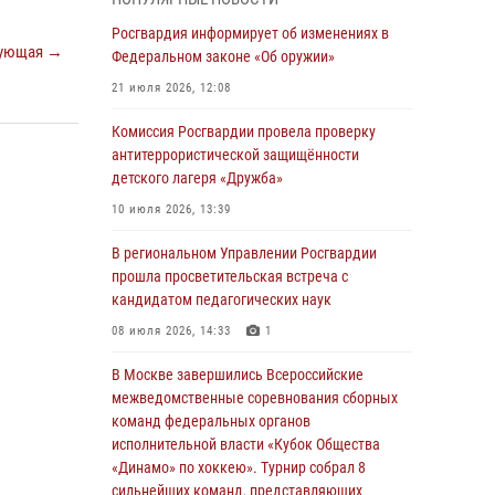
04 августа 2026, 11:58
Росгвардия информирует об изменениях в
ующая →
Генерал-полковник Юрий Аверин выступил на
Федеральном законе «Об оружии»
Всероссийском молодёжном
21 июля 2026, 12:08
образовательном форуме «Территория
смыслов»
Комиссия Росгвардии провела проверку
антитеррористической защищённости
03 августа 2026, 17:21
детского лагеря «Дружба»
21 единицу оружия изъяли Псковские
10 июля 2026, 13:39
росгвардейцы за неделю
В региональном Управлении Росгвардии
03 августа 2026, 14:10
прошла просветительская встреча с
Росгвардейцы принимают участие в
кандидатом педагогических наук
обеспечении общественной безопасности во
08 июля 2026, 14:33
1
время празднования Дня ВДВ
В Москве завершились Всероссийские
02 августа 2026, 13:28
межведомственные соревнования сборных
За минувшие сутки Псковские росгвардейцы
команд федеральных органов
выезжали два раза на улицу Труда
исполнительной власти «Кубок Общества
«Динамо» по хоккею». Турнир собрал 8
31 июля 2026, 13:53
сильнейших команд, представляющих