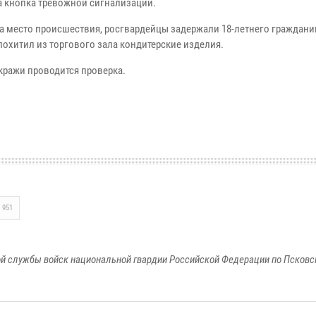
а кнопка тревожной сигнализации.
а место происшествия, росгвардейцы задержали 18-летнего граждани
похитил из торгового зала кондитерские изделия.
 кражи проводится проверка.
951
й службы войск национальной гвардии Российской Федерации по Псковс