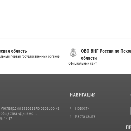
вская область
ОВО ВНГ России по Пско
льный портал государственных органов
области
Официальный сайт
И
НАВИГАЦИЯ
 Росгвардии завоевало серебро на
Новости
 общества «Динамо...
Карта сайта
26, 14:17
П