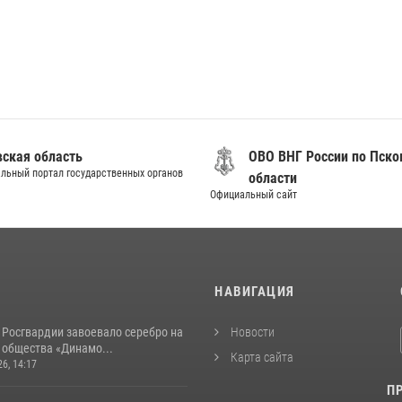
вская область
ОВО ВНГ России по Пско
льный портал государственных органов
области
Официальный сайт
И
НАВИГАЦИЯ
 Росгвардии завоевало серебро на
Новости
 общества «Динамо...
Карта сайта
26, 14:17
П