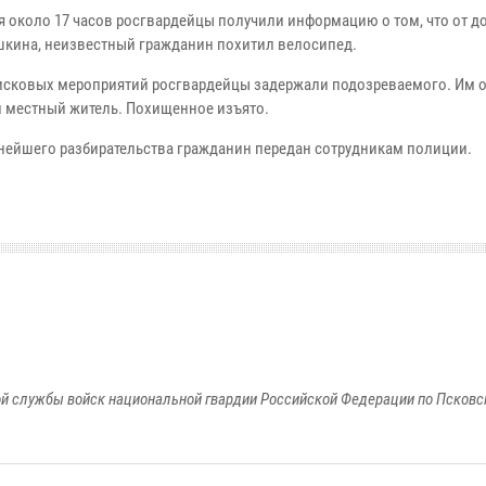
ря около 17 часов росгвардейцы получили информацию о том, что от д
шкина, неизвестный гражданин похитил велосипед.
исковых мероприятий росгвардейцы задержали подозреваемого. Им 
й местный житель. Похищенное изъято.
нейшего разбирательства гражданин передан сотрудникам полиции.
й службы войск национальной гвардии Российской Федерации по Псковс