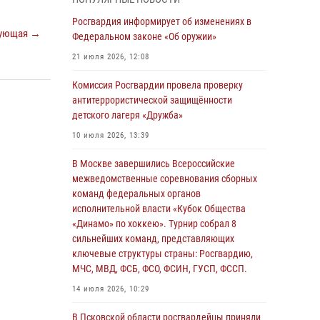
04 августа 2026, 11:58
Росгвардия информирует об изменениях в
ующая →
Генерал-полковник Юрий Аверин выступил на
Федеральном законе «Об оружии»
Всероссийском молодёжном
21 июля 2026, 12:08
образовательном форуме «Территория
смыслов»
Комиссия Росгвардии провела проверку
антитеррористической защищённости
03 августа 2026, 17:21
детского лагеря «Дружба»
21 единицу оружия изъяли Псковские
10 июля 2026, 13:39
росгвардейцы за неделю
В Москве завершились Всероссийские
03 августа 2026, 14:10
межведомственные соревнования сборных
Росгвардейцы принимают участие в
команд федеральных органов
обеспечении общественной безопасности во
исполнительной власти «Кубок Общества
время празднования Дня ВДВ
«Динамо» по хоккею». Турнир собрал 8
сильнейших команд, представляющих
02 августа 2026, 13:28
ключевые структуры страны: Росгвардию,
МЧС, МВД, ФСБ, ФСО, ФСИН, ГУСП, ФССП.
За минувшие сутки Псковские росгвардейцы
выезжали два раза на улицу Труда
14 июля 2026, 10:29
31 июля 2026, 13:53
В Псковской области росгвардейцы приняли