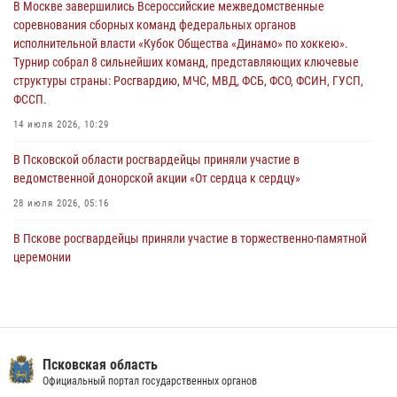
В Москве завершились Всероссийские межведомственные
улицу Труда
соревнования сборных команд федеральных органов
31 июля 2026, 13:53
исполнительной власти «Кубок Общества «Динамо» по хоккею».
Турнир собрал 8 сильнейших команд, представляющих ключевые
В Санкт-Петербурге прошел окружной этап ежегодного
структуры страны: Росгвардию, МЧС, МВД, ФСБ, ФСО, ФСИН, ГУСП,
Всероссийского конкурса профессионального мастерства среди
ФССП.
сотрудников вневедомственной охраны Росгвардии, Псковские
Росгвардейцы одержали победу
14 июля 2026, 10:29
30 июля 2026, 05:10
3
В Псковской области росгвардейцы приняли участие в
ведомственной донорской акции «От сердца к сердцу»
28 июля 2026, 05:16
В Пскове росгвардейцы приняли участие в торжественно-памятной
церемонии
24 июля 2026, 13:59
1
В Санкт-Петербурге прошел окружной этап ежегодного
Всероссийского конкурса профессионального мастерства среди
сотрудников вневедомственной охраны Росгвардии, Псковские
Псковская область
Росгвардейцы одержали победу
Официальный портал государственных органов