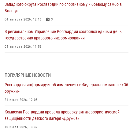
Западного округа Росгвардии по спортивному и боевому самбо в
Вологде
04 августа 2026, 12:16
3
В региональном Управление Росгвардии состоялся единый день
государственно-правового информирования
04 августа 2026, 11:58
Генерал-полковник Юрий Аверин выступил на Всероссийском
молодёжном образовательном форуме «Территория смыслов»
03 августа 2026, 17:21
ПОПУЛЯРНЫЕ НОВОСТИ
Росгвардия информирует об изменениях в Федеральном законе «Об
21 единицу оружия изъяли Псковские росгвардейцы за неделю
оружии»
03 августа 2026, 14:10
21 июля 2026, 12:08
Росгвардейцы принимают участие в обеспечении общественной
Комиссия Росгвардии провела проверку антитеррористической
безопасности во время празднования Дня ВДВ
защищённости детского лагеря «Дружба»
02 августа 2026, 13:28
10 июля 2026, 13:39
За минувшие сутки Псковские росгвардейцы выезжали два раза на