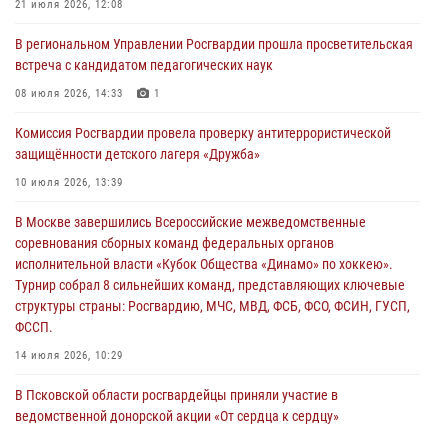
За минувшие сутки Псковские росгвардейцы выезжали два раза на
21 июля 2026, 12:08
улицу Труда
В региональном Управлении Росгвардии прошла просветительская
31 июля 2026, 13:53
встреча с кандидатом педагогических наук
В Санкт-Петербурге прошел окружной этап ежегодного
08 июля 2026, 14:33
1
Всероссийского конкурса профессионального мастерства среди
Комиссия Росгвардии провела проверку антитеррористической
сотрудников вневедомственной охраны Росгвардии, Псковские
защищённости детского лагеря «Дружба»
Росгвардейцы одержали победу
10 июля 2026, 13:39
30 июля 2026, 05:10
3
В Москве завершились Всероссийские межведомственные
Псковская Росгвардия приглашает на службу в подразделениях
соревнования сборных команд федеральных органов
вневедомственной охраны
исполнительной власти «Кубок Общества «Динамо» по хоккею».
29 июля 2026, 14:56
Турнир собрал 8 сильнейших команд, представляющих ключевые
структуры страны: Росгвардию, МЧС, МВД, ФСБ, ФСО, ФСИН, ГУСП,
ФССП.
14 июля 2026, 10:29
В Псковской области росгвардейцы приняли участие в
ведомственной донорской акции «От сердца к сердцу»
28 июля 2026, 05:16