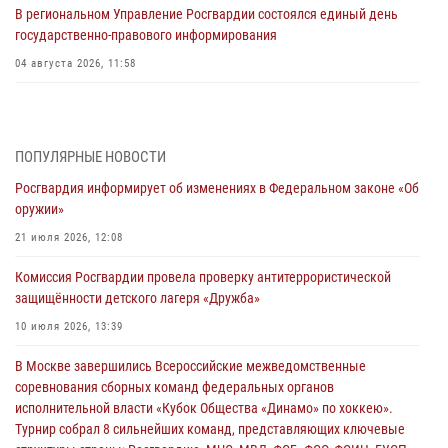
В региональном Управление Росгвардии состоялся единый день
государственно-правового информирования
04 августа 2026, 11:58
Генерал-полковник Юрий Аверин выступил на Всероссийском
молодёжном образовательном форуме «Территория смыслов»
03 августа 2026, 17:21
ПОПУЛЯРНЫЕ НОВОСТИ
Росгвардия информирует об изменениях в Федеральном законе «Об
21 единицу оружия изъяли Псковские росгвардейцы за неделю
оружии»
03 августа 2026, 14:10
21 июля 2026, 12:08
Росгвардейцы принимают участие в обеспечении общественной
Комиссия Росгвардии провела проверку антитеррористической
безопасности во время празднования Дня ВДВ
защищённости детского лагеря «Дружба»
02 августа 2026, 13:28
10 июля 2026, 13:39
За минувшие сутки Псковские росгвардейцы выезжали два раза на
В Москве завершились Всероссийские межведомственные
улицу Труда
соревнования сборных команд федеральных органов
31 июля 2026, 13:53
исполнительной власти «Кубок Общества «Динамо» по хоккею».
Турнир собрал 8 сильнейших команд, представляющих ключевые
В Санкт-Петербурге прошел окружной этап ежегодного