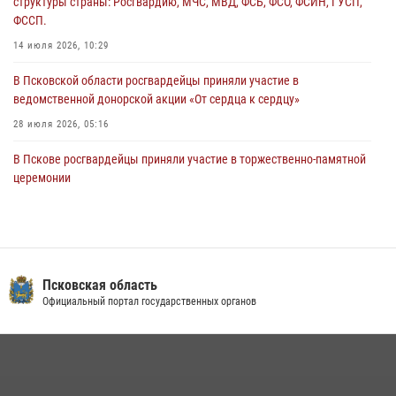
структуры страны: Росгвардию, МЧС, МВД, ФСБ, ФСО, ФСИН, ГУСП,
Всероссийского конкурса профессионального мастерства среди
ФССП.
сотрудников вневедомственной охраны Росгвардии, Псковские
Росгвардейцы одержали победу
14 июля 2026, 10:29
30 июля 2026, 05:10
3
В Псковской области росгвардейцы приняли участие в
ведомственной донорской акции «От сердца к сердцу»
28 июля 2026, 05:16
В Пскове росгвардейцы приняли участие в торжественно-памятной
церемонии
24 июля 2026, 13:59
1
В Управлении Росгвардии по Псковской области состоялось
рабочее совещание
13 июля 2026, 05:29
Псковская область
Официальный портал государственных органов
Сотрудники вневедомственной охраны Росгвардии пресекли
хищение в магазине в Пскове
16 июля 2026, 10:24
В Санкт-Петербурге прошел окружной этап ежегодного