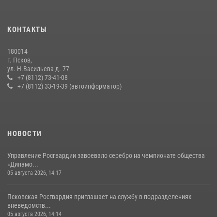
Всероссийского конкурса профессионального мастерства среди
сотрудников вневедомственной охраны Росгвардии, Псковские
КОНТАКТЫ
Росгвардейцы одержали победу
30 июля 2026, 05:10
3
180014
г. Псков,
Сотрудники вневедомственной охраны Росгвардии за минувшие
ул. Н.Васильева д. 77
сутки пресекли в областном центре серию краж
+7 (8112) 73-41-08
+7 (8112) 33-19-39 (автоинформатор)
22 июля 2026, 10:19
Урок мужества в Пскове: росгвардейцы пообщались с ребятами в
летнем лагере
23 июля 2026, 13:19
НОВОСТИ
Управление Росгвардии завоевало серебро на чемпионате общества
«Динамо...
05 августа 2026, 14:17
Псковская Росгвардия приглашает на службу в подразделениях
вневедомств...
05 августа 2026, 14:14