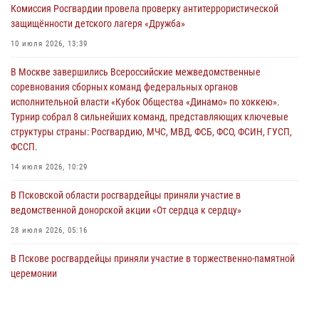
Комиссия Росгвардии провела проверку антитеррористической
безопасности во время празднования Дня ВДВ
защищённости детского лагеря «Дружба»
02 августа 2026, 13:28
10 июля 2026, 13:39
За минувшие сутки Псковские росгвардейцы выезжали два раза на
В Москве завершились Всероссийские межведомственные
улицу Труда
соревнования сборных команд федеральных органов
31 июля 2026, 13:53
исполнительной власти «Кубок Общества «Динамо» по хоккею».
Турнир собрал 8 сильнейших команд, представляющих ключевые
В Санкт-Петербурге прошел окружной этап ежегодного
структуры страны: Росгвардию, МЧС, МВД, ФСБ, ФСО, ФСИН, ГУСП,
Всероссийского конкурса профессионального мастерства среди
ФССП.
сотрудников вневедомственной охраны Росгвардии, Псковские
Росгвардейцы одержали победу
14 июля 2026, 10:29
30 июля 2026, 05:10
3
В Псковской области росгвардейцы приняли участие в
ведомственной донорской акции «От сердца к сердцу»
28 июля 2026, 05:16
В Пскове росгвардейцы приняли участие в торжественно-памятной
церемонии
24 июля 2026, 13:59
1