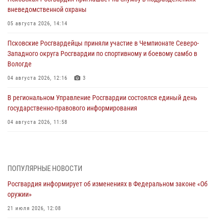
вневедомственной охраны
05 августа 2026, 14:14
Псковские Росгвардейцы приняли участие в Чемпионате Северо-
Западного округа Росгвардии по спортивному и боевому самбо в
Вологде
04 августа 2026, 12:16
3
В региональном Управление Росгвардии состоялся единый день
государственно-правового информирования
04 августа 2026, 11:58
Генерал-полковник Юрий Аверин выступил на Всероссийском
молодёжном образовательном форуме «Территория смыслов»
03 августа 2026, 17:21
ПОПУЛЯРНЫЕ НОВОСТИ
Росгвардия информирует об изменениях в Федеральном законе «Об
21 единицу оружия изъяли Псковские росгвардейцы за неделю
оружии»
03 августа 2026, 14:10
21 июля 2026, 12:08
Росгвардейцы принимают участие в обеспечении общественной