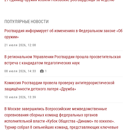
03 августа 2026, 14:10
Росгвардейцы принимают участие в обеспечении общественной
ПОПУЛЯРНЫЕ НОВОСТИ
безопасности во время празднования Дня ВДВ
Росгвардия информирует об изменениях в Федеральном законе «Об
02 августа 2026, 13:28
оружии»
За минувшие сутки Псковские росгвардейцы выезжали два раза на
21 июля 2026, 12:08
улицу Труда
В региональном Управлении Росгвардии прошла просветительская
31 июля 2026, 13:53
встреча с кандидатом педагогических наук
В Санкт-Петербурге прошел окружной этап ежегодного
08 июля 2026, 14:33
1
Всероссийского конкурса профессионального мастерства среди
Комиссия Росгвардии провела проверку антитеррористической
сотрудников вневедомственной охраны Росгвардии, Псковские
защищённости детского лагеря «Дружба»
Росгвардейцы одержали победу
10 июля 2026, 13:39
30 июля 2026, 05:10
3
В Москве завершились Всероссийские межведомственные
Псковская Росгвардия приглашает на службу в подразделениях
соревнования сборных команд федеральных органов
вневедомственной охраны
исполнительной власти «Кубок Общества «Динамо» по хоккею».
29 июля 2026, 14:56
Турнир собрал 8 сильнейших команд, представляющих ключевые