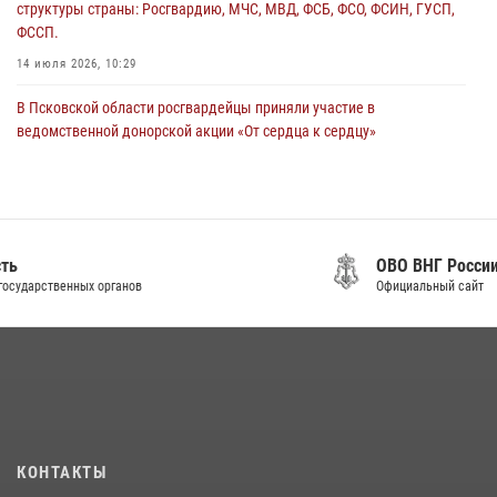
структуры страны: Росгвардию, МЧС, МВД, ФСБ, ФСО, ФСИН, ГУСП,
ФССП.
14 июля 2026, 10:29
В Псковской области росгвардейцы приняли участие в
ведомственной донорской акции «От сердца к сердцу»
28 июля 2026, 05:16
В Управлении Росгвардии по Псковской области состоялось
рабочее совещание
13 июля 2026, 05:29
ОВО ВНГ России по Псковской области
Официальный сайт
В Пскове росгвардейцы приняли участие в торжественно-памятной
церемонии
24 июля 2026, 13:59
1
В Санкт-Петербурге прошел окружной этап ежегодного
Всероссийского конкурса профессионального мастерства среди
сотрудников вневедомственной охраны Росгвардии, Псковские
КОНТАКТЫ
Росгвардейцы одержали победу