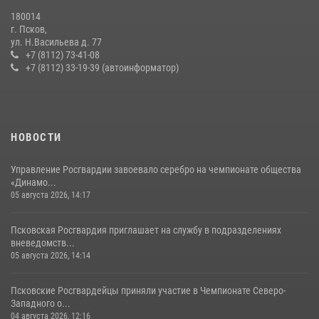
30 июля 2026, 05:10
3
180014
г. Псков,
Сотрудники вневедомственной охраны Росгвардии за минувшие
ул. Н.Васильева д. 77
сутки пресекли в областном центре серию краж
+7 (8112) 73-41-08
+7 (8112) 33-19-39 (автоинформатор)
22 июля 2026, 10:19
Сотрудники вневедомственной охраны Росгвардии пресекли
хищение в магазине в Пскове
16 июля 2026, 10:24
НОВОСТИ
Управление Росгвардии завоевало серебро на чемпионате общества
«Динамо...
05 августа 2026, 14:17
Псковская Росгвардия приглашает на службу в подразделениях
вневедомств...
05 августа 2026, 14:14
Псковские Росгвардейцы приняли участие в Чемпионате Северо-
Западного о...
04 августа 2026, 12:16