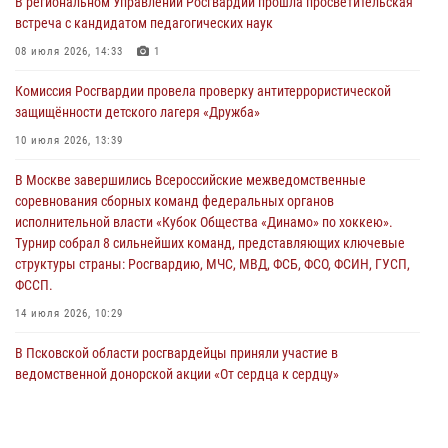
В региональном Управлении Росгвардии прошла просветительская
31 июля 2026, 13:53
встреча с кандидатом педагогических наук
В Санкт-Петербурге прошел окружной этап ежегодного
08 июля 2026, 14:33
1
Всероссийского конкурса профессионального мастерства среди
Комиссия Росгвардии провела проверку антитеррористической
сотрудников вневедомственной охраны Росгвардии, Псковские
защищённости детского лагеря «Дружба»
Росгвардейцы одержали победу
10 июля 2026, 13:39
30 июля 2026, 05:10
3
В Москве завершились Всероссийские межведомственные
Псковская Росгвардия приглашает на службу в подразделениях
соревнования сборных команд федеральных органов
вневедомственной охраны
исполнительной власти «Кубок Общества «Динамо» по хоккею».
29 июля 2026, 14:56
Турнир собрал 8 сильнейших команд, представляющих ключевые
структуры страны: Росгвардию, МЧС, МВД, ФСБ, ФСО, ФСИН, ГУСП,
ФССП.
14 июля 2026, 10:29
В Псковской области росгвардейцы приняли участие в
ведомственной донорской акции «От сердца к сердцу»
28 июля 2026, 05:16
В Управлении Росгвардии по Псковской области состоялось