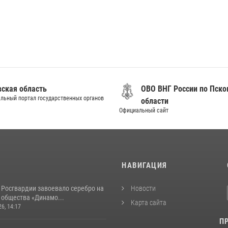
вская область
ОВО ВНГ России по Пско
льный портал государственных органов
области
Официальный сайт
И
НАВИГАЦИЯ
 Росгвардии завоевало серебро на
Новости
 общества «Динамо...
Карта сайта
26, 14:17
П