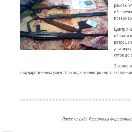
работы У
обеспече
правонар
Центр ли
области 
разрешен
для пере
суток до
Заявлени
государственных услуг. При подаче электронного заявления
Пресс-служба Управления Федерально