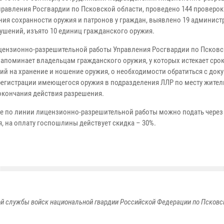
правления Росгвардии по Псковской области, проведено 144 проверо
ния сохранности оружия и патронов у граждан, выявлено 19 админис
ушений, изъято 10 единиц гражданского оружия.
цензионно-разрешительной работы Управления Росгвардии по Псков
напоминает владельцам гражданского оружия, у которых истекает сро
ий на хранение и ношение оружия, о необходимости обратиться с док
регистрации имеющегося оружия в подразделения ЛЛР по месту житель
 окончания действия разрешения.
е по линии лицензионно-разрешительной работы можно подать через
, на оплату госпошлины действует скидка – 30%.
й службы войск национальной гвардии Российской Федерации по Псковс