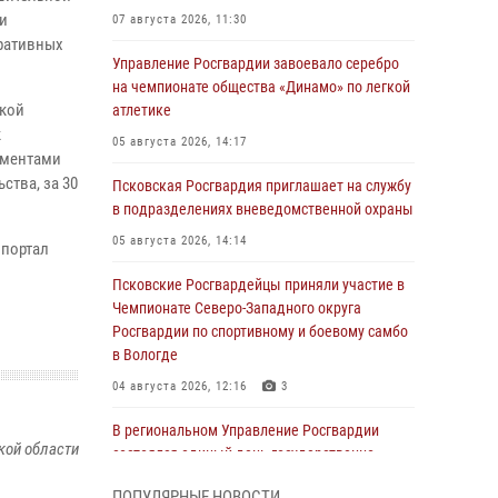
ки
07 августа 2026, 11:30
тративных
Управление Росгвардии завоевало серебро
на чемпионате общества «Динамо» по легкой
ской
атлетике
к
05 августа 2026, 14:17
ументами
ства, за 30
Псковская Росгвардия приглашает на службу
в подразделениях вневедомственной охраны
05 августа 2026, 14:14
 портал
Псковские Росгвардейцы приняли участие в
Чемпионате Северо-Западного округа
Росгвардии по спортивному и боевому самбо
в Вологде
04 августа 2026, 12:16
3
В региональном Управление Росгвардии
кой области
состоялся единый день государственно-
правового информирования
ПОПУЛЯРНЫЕ НОВОСТИ