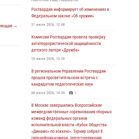
04 августа 2026, 11:58
Росгвардия информирует об изменениях в
Генерал-полковник Юрий Аверин выступил на
Федеральном законе «Об оружии»
Всероссийском молодёжном
21 июля 2026, 12:08
ующая →
образовательном форуме «Территория
смыслов»
Комиссия Росгвардии провела проверку
антитеррористической защищённости
03 августа 2026, 17:21
детского лагеря «Дружба»
21 единицу оружия изъяли Псковские
10 июля 2026, 13:39
росгвардейцы за неделю
В региональном Управлении Росгвардии
03 августа 2026, 14:10
прошла просветительская встреча с
Росгвардейцы принимают участие в
кандидатом педагогических наук
обеспечении общественной безопасности во
08 июля 2026, 14:33
1
время празднования Дня ВДВ
В Москве завершились Всероссийские
02 августа 2026, 13:28
межведомственные соревнования сборных
За минувшие сутки Псковские росгвардейцы
команд федеральных органов
выезжали два раза на улицу Труда
исполнительной власти «Кубок Общества
«Динамо» по хоккею». Турнир собрал 8
31 июля 2026, 13:53
сильнейших команд, представляющих