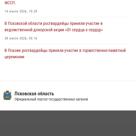
ФССП.
сотрудников вневедомственной охраны Росгвардии, Псковские
Росгвардейцы одержали победу
14 июля 2026, 10:29
30 июля 2026, 05:10
3
В Псковской области росгвардейцы приняли участие в
ведомственной донорской акции «От сердца к сердцу»
28 июля 2026, 05:16
В Пскове росгвардейцы приняли участие в торжественно-памятной
церемонии
24 июля 2026, 13:59
1
В Управлении Росгвардии по Псковской области состоялось
рабочее совещание
13 июля 2026, 05:29
Псковская область
Официальный портал государственных органов
Сотрудники вневедомственной охраны Росгвардии пресекли
хищение в магазине в Пскове
16 июля 2026, 10:24
В Санкт-Петербурге прошел окружной этап ежегодного