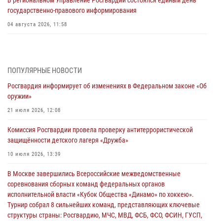
В региональном Управление Росгвардии состоялся единый день
государственно-правового информирования
04 августа 2026, 11:58
Генерал-полковник Юрий Аверин выступил на Всероссийском
молодёжном образовательном форуме «Территория смыслов»
03 августа 2026, 17:21
ПОПУЛЯРНЫЕ НОВОСТИ
Росгвардия информирует об изменениях в Федеральном законе «Об
21 единицу оружия изъяли Псковские росгвардейцы за неделю
оружии»
03 августа 2026, 14:10
21 июля 2026, 12:08
Росгвардейцы принимают участие в обеспечении общественной
Комиссия Росгвардии провела проверку антитеррористической
безопасности во время празднования Дня ВДВ
защищённости детского лагеря «Дружба»
02 августа 2026, 13:28
10 июля 2026, 13:39
За минувшие сутки Псковские росгвардейцы выезжали два раза на
В Москве завершились Всероссийские межведомственные
улицу Труда
соревнования сборных команд федеральных органов
31 июля 2026, 13:53
исполнительной власти «Кубок Общества «Динамо» по хоккею».
Турнир собрал 8 сильнейших команд, представляющих ключевые
В Санкт-Петербурге прошел окружной этап ежегодного
структуры страны: Росгвардию, МЧС, МВД, ФСБ, ФСО, ФСИН, ГУСП,
Всероссийского конкурса профессионального мастерства среди