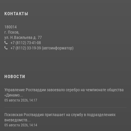
Всероссийского конкурса профессионального мастерства среди
сотрудников вневедомственной охраны Росгвардии, Псковские
КОНТАКТЫ
Росгвардейцы одержали победу
30 июля 2026, 05:10
3
180014
г. Псков,
Сотрудники вневедомственной охраны Росгвардии за минувшие
ул. Н.Васильева д. 77
сутки пресекли в областном центре серию краж
+7 (8112) 73-41-08
+7 (8112) 33-19-39 (автоинформатор)
22 июля 2026, 10:19
Урок мужества в Пскове: росгвардейцы пообщались с ребятами в
летнем лагере
23 июля 2026, 13:19
НОВОСТИ
Управление Росгвардии завоевало серебро на чемпионате общества
«Динамо...
05 августа 2026, 14:17
Псковская Росгвардия приглашает на службу в подразделениях
вневедомств...
05 августа 2026, 14:14