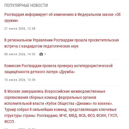
Росгвардейцы принимают участие в обеспечении общественной
ПОПУЛЯРНЫЕ НОВОСТИ
безопасности во время празднования Дня ВДВ
Росгвардия информирует об изменениях в Федеральном законе «Об
02 августа 2026, 13:28
оружии»
За минувшие сутки Псковские росгвардейцы выезжали два раза на
21 июля 2026, 12:08
улицу Труда
В региональном Управлении Росгвардии прошла просветительская
31 июля 2026, 13:53
встреча с кандидатом педагогических наук
В Санкт-Петербурге прошел окружной этап ежегодного
08 июля 2026, 14:33
1
Всероссийского конкурса профессионального мастерства среди
Комиссия Росгвардии провела проверку антитеррористической
сотрудников вневедомственной охраны Росгвардии, Псковские
защищённости детского лагеря «Дружба»
Росгвардейцы одержали победу
10 июля 2026, 13:39
30 июля 2026, 05:10
3
В Москве завершились Всероссийские межведомственные
Псковская Росгвардия приглашает на службу в подразделениях
соревнования сборных команд федеральных органов
вневедомственной охраны
исполнительной власти «Кубок Общества «Динамо» по хоккею».
29 июля 2026, 14:56
Турнир собрал 8 сильнейших команд, представляющих ключевые
структуры страны: Росгвардию, МЧС, МВД, ФСБ, ФСО, ФСИН, ГУСП,
ФССП.