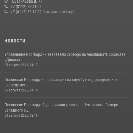
ул. Н.Васильева д. 77
Росгвардейцы одержали победу
+7 (8112) 73-41-08
+7 (8112) 33-19-39 (автоинформатор)
30 июля 2026, 05:10
3
Сотрудники вневедомственной охраны Росгвардии за минувшие
сутки пресекли в областном центре серию краж
22 июля 2026, 10:19
НОВОСТИ
Управление Росгвардии завоевало серебро на чемпионате общества
«Динамо...
05 августа 2026, 14:17
Псковская Росгвардия приглашает на службу в подразделениях
вневедомств...
05 августа 2026, 14:14
Псковские Росгвардейцы приняли участие в Чемпионате Северо-
Западного о...
04 августа 2026, 12:16