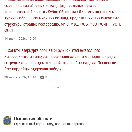
соревнования сборных команд федеральных органов
В региональном Управление Росгвардии состоялся единый день
исполнительной власти «Кубок Общества «Динамо» по хоккею».
государственно-правового информирования
Турнир собрал 8 сильнейших команд, представляющих ключевые
04 августа 2026, 11:58
структуры страны: Росгвардию, МЧС, МВД, ФСБ, ФСО, ФСИН, ГУСП,
ФССП.
Генерал-полковник Юрий Аверин выступил на Всероссийском
молодёжном образовательном форуме «Территория смыслов»
14 июля 2026, 10:29
03 августа 2026, 17:21
В Санкт-Петербурге прошел окружной этап ежегодного
Всероссийского конкурса профессионального мастерства среди
сотрудников вневедомственной охраны Росгвардии, Псковские
Росгвардейцы одержали победу
30 июля 2026, 05:10
3
Сотрудники вневедомственной охраны Росгвардии пресекли
хищение в магазине в Пскове
16 июля 2026, 10:24
В Управлении Росгвардии по Псковской области состоялось
Псковская область
рабочее совещание
Официальный портал государственных органов
13 июля 2026, 05:29