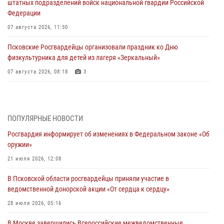
штатных подразделений войск национальной гвардии Российской
Федерации
07 августа 2026, 11:30
Псковские Росгвардейцы организовали праздник ко Дню
физкультурника для детей из лагеря «Зеркальный»
07 августа 2026, 08:18
3
Управление Росгвардии завоевало серебро на чемпионате
общества «Динамо» по легкой атлетике
05 августа 2026, 14:17
ПОПУЛЯРНЫЕ НОВОСТИ
Росгвардия информирует об изменениях в Федеральном законе «Об
Псковская Росгвардия приглашает на службу в подразделениях
оружии»
вневедомственной охраны
21 июля 2026, 12:08
05 августа 2026, 14:14
В Псковской области росгвардейцы приняли участие в
Псковские Росгвардейцы приняли участие в Чемпионате Северо-
ведомственной донорской акции «От сердца к сердцу»
Западного округа Росгвардии по спортивному и боевому самбо в
Вологде
28 июля 2026, 05:16
04 августа 2026, 12:16
3
В Москве завершились Всероссийские межведомственные