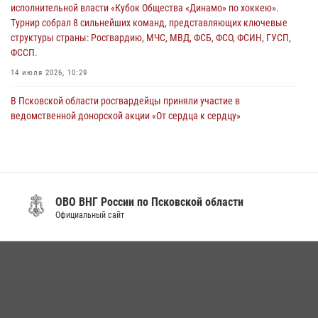
исполнительной власти «Кубок Общества «Динамо» по хоккею».
29 июля 2026, 14:56
Турнир собрал 8 сильнейших команд, представляющих ключевые
структуры страны: Росгвардию, МЧС, МВД, ФСБ, ФСО, ФСИН, ГУСП,
ФССП.
14 июля 2026, 10:29
В Псковской области росгвардейцы приняли участие в
ведомственной донорской акции «От сердца к сердцу»
28 июля 2026, 05:16
В Пскове росгвардейцы приняли участие в торжественно-памятной
церемонии
24 июля 2026, 13:59
1
ОВО ВНГ России по Псковской области
Официальный сайт
В Управлении Росгвардии по Псковской области состоялось
рабочее совещание
13 июля 2026, 05:29
В Санкт-Петербурге прошел окружной этап ежегодного
Всероссийского конкурса профессионального мастерства среди