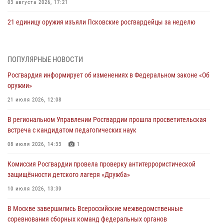
03 августа 2026, 17:21
21 единицу оружия изъяли Псковские росгвардейцы за неделю
03 августа 2026, 14:10
Росгвардейцы принимают участие в обеспечении общественной
ПОПУЛЯРНЫЕ НОВОСТИ
безопасности во время празднования Дня ВДВ
Росгвардия информирует об изменениях в Федеральном законе «Об
02 августа 2026, 13:28
оружии»
За минувшие сутки Псковские росгвардейцы выезжали два раза на
21 июля 2026, 12:08
улицу Труда
В региональном Управлении Росгвардии прошла просветительская
31 июля 2026, 13:53
встреча с кандидатом педагогических наук
В Санкт-Петербурге прошел окружной этап ежегодного
08 июля 2026, 14:33
1
Всероссийского конкурса профессионального мастерства среди
Комиссия Росгвардии провела проверку антитеррористической
сотрудников вневедомственной охраны Росгвардии, Псковские
защищённости детского лагеря «Дружба»
Росгвардейцы одержали победу
10 июля 2026, 13:39
30 июля 2026, 05:10
3
В Москве завершились Всероссийские межведомственные
Псковская Росгвардия приглашает на службу в подразделениях
соревнования сборных команд федеральных органов
вневедомственной охраны