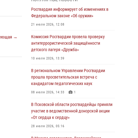
04 августа 2026, 11:58
Росгвардия информирует об изменениях в
Генерал-полковник Юрий Аверин выступил на
Федеральном законе «Об оружии»
Всероссийском молодёжном
21 июля 2026, 12:08
образовательном форуме «Территория
смыслов»
ующая →
Комиссия Росгвардии провела проверку
антитеррористической защищённости
03 августа 2026, 17:21
детского лагеря «Дружба»
21 единицу оружия изъяли Псковские
10 июля 2026, 13:39
росгвардейцы за неделю
В региональном Управлении Росгвардии
03 августа 2026, 14:10
прошла просветительская встреча с
Росгвардейцы принимают участие в
кандидатом педагогических наук
обеспечении общественной безопасности во
08 июля 2026, 14:33
1
время празднования Дня ВДВ
В Псковской области росгвардейцы приняли
02 августа 2026, 13:28
участие в ведомственной донорской акции
За минувшие сутки Псковские росгвардейцы
«От сердца к сердцу»
выезжали два раза на улицу Труда
28 июля 2026, 05:16
31 июля 2026, 13:53