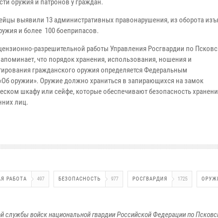
сти оружия и патронов у граждан.
ейцы выявили 13 административных правонарушения, из оборота изъ
ружия и более 100 боеприпасов.
цензионно-разрешительной работы Управления Росгвардии по Псков
напоминает, что порядок хранения, использования, ношения и
тирования гражданского оружия определяется Федеральным
«Об оружии». Оружие должно храниться в запирающихся на замок
еском шкафу или сейфе, которые обеспечивают безопасность хранени
нних лиц.
Я РАБОТА
497
БЕЗОПАСНОСТЬ
977
РОСГВАРДИЯ
1725
ОРУЖ
й службы войск национальной гвардии Российской Федерации по Псковс