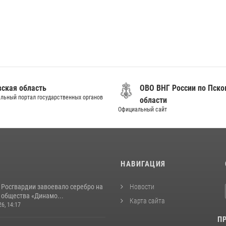
вская область
ОВО ВНГ России по Пско
льный портал государственных органов
области
Официальный сайт
И
НАВИГАЦИЯ
 Росгвардии завоевало серебро на
Новости
 общества «Динамо...
Карта сайта
26, 14:17
П