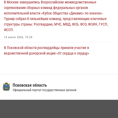
В Москве завершились Всероссийские межведомственные
Псковская Росгвардия приглашает на службу в подразделениях
соревнования сборных команд федеральных органов
вневедомственной охраны
исполнительной власти «Кубок Общества «Динамо» по хоккею».
29 июля 2026, 14:56
Турнир собрал 8 сильнейших команд, представляющих ключевые
структуры страны: Росгвардию, МЧС, МВД, ФСБ, ФСО, ФСИН, ГУСП,
ФССП.
14 июля 2026, 10:29
В Псковской области росгвардейцы приняли участие в
ведомственной донорской акции «От сердца к сердцу»
28 июля 2026, 05:16
В Управлении Росгвардии по Псковской области состоялось
рабочее совещание
13 июля 2026, 05:29
Псковская область
Официальный портал государственных органов
В Пскове росгвардейцы приняли участие в торжественно-памятной
церемонии
24 июля 2026, 13:59
1
В Санкт-Петербурге прошел окружной этап ежегодного