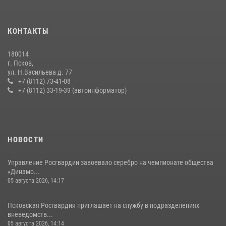
Всероссийского конкурса профессионального мастерства среди
сотрудников вневедомственной охраны Росгвардии, Псковские
КОНТАКТЫ
Росгвардейцы одержали победу
30 июля 2026, 05:10
3
180014
г. Псков,
Сотрудники вневедомственной охраны Росгвардии за минувшие
ул. Н.Васильева д. 77
сутки пресекли в областном центре серию краж
+7 (8112) 73-41-08
+7 (8112) 33-19-39 (автоинформатор)
22 июля 2026, 10:19
Сотрудники вневедомственной охраны Росгвардии пресекли
хищение в магазине в Пскове
16 июля 2026, 10:24
НОВОСТИ
Управление Росгвардии завоевало серебро на чемпионате общества
«Динамо...
05 августа 2026, 14:17
Псковская Росгвардия приглашает на службу в подразделениях
вневедомств...
05 августа 2026, 14:14