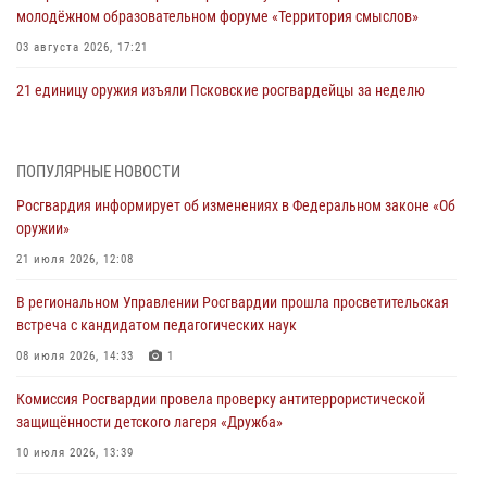
молодёжном образовательном форуме «Территория смыслов»
03 августа 2026, 17:21
21 единицу оружия изъяли Псковские росгвардейцы за неделю
03 августа 2026, 14:10
Росгвардейцы принимают участие в обеспечении общественной
ПОПУЛЯРНЫЕ НОВОСТИ
безопасности во время празднования Дня ВДВ
Росгвардия информирует об изменениях в Федеральном законе «Об
02 августа 2026, 13:28
оружии»
За минувшие сутки Псковские росгвардейцы выезжали два раза на
21 июля 2026, 12:08
улицу Труда
В региональном Управлении Росгвардии прошла просветительская
31 июля 2026, 13:53
встреча с кандидатом педагогических наук
В Санкт-Петербурге прошел окружной этап ежегодного
08 июля 2026, 14:33
1
Всероссийского конкурса профессионального мастерства среди
Комиссия Росгвардии провела проверку антитеррористической
сотрудников вневедомственной охраны Росгвардии, Псковские
защищённости детского лагеря «Дружба»
Росгвардейцы одержали победу
10 июля 2026, 13:39
30 июля 2026, 05:10
3