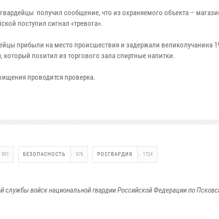
осгвардейцы получил сообщение, что из охраняемого объекта – магази
ской поступил сигнал «тревога».
ейцы прибыли на место происшествия и задержали великолучанина 19
, который похитил из торгового зала спиртные напитки.
 хищения проводится проверка.
951
БЕЗОПАСНОСТЬ
976
РОСГВАРДИЯ
1724
й службы войск национальной гвардии Российской Федерации по Псковс