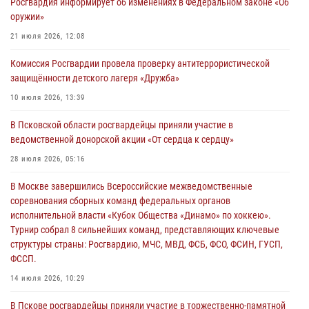
Росгвардия информирует об изменениях в Федеральном законе «Об
оружии»
В региональном Управление Росгвардии состоялся единый день
государственно-правового информирования
21 июля 2026, 12:08
04 августа 2026, 11:58
Комиссия Росгвардии провела проверку антитеррористической
защищённости детского лагеря «Дружба»
Генерал-полковник Юрий Аверин выступил на Всероссийском
молодёжном образовательном форуме «Территория смыслов»
10 июля 2026, 13:39
03 августа 2026, 17:21
В Псковской области росгвардейцы приняли участие в
ведомственной донорской акции «От сердца к сердцу»
21 единицу оружия изъяли Псковские росгвардейцы за неделю
28 июля 2026, 05:16
03 августа 2026, 14:10
В Москве завершились Всероссийские межведомственные
Росгвардейцы принимают участие в обеспечении общественной
соревнования сборных команд федеральных органов
безопасности во время празднования Дня ВДВ
исполнительной власти «Кубок Общества «Динамо» по хоккею».
02 августа 2026, 13:28
Турнир собрал 8 сильнейших команд, представляющих ключевые
структуры страны: Росгвардию, МЧС, МВД, ФСБ, ФСО, ФСИН, ГУСП,
ФССП.
14 июля 2026, 10:29
В Пскове росгвардейцы приняли участие в торжественно-памятной