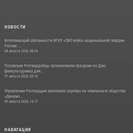
Урок мужества в Пскове: росгвардейцы пообщались с ребятами в
летнем лагере
23 июля 2026, 13:19
НОВОСТИ
Исполняющий обязанности ФГКУ «ОВО войск национальной гвардии
России ...
08 августа 2026, 08:24
Псковские Росгвардейцы организовали праздник ко Дню
физкультурника для...
07 августа 2026, 08:18
Управление Росгвардии завоевало серебро на чемпионате общества
«Динамо...
05 августа 2026, 14:17
НАВИГАЦИЯ