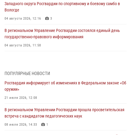
Западного округа Росгвардии по спортивному и боевому самбо в
Вологде
04 августа 2026, 12:16
3
В региональном Управление Росгвардии состоялся единый день
государственно-правового информирования
04 августа 2026, 11:58
Генерал-полковник Юрий Аверин выступил на Всероссийском
молодёжном образовательном форуме «Территория смыслов»
03 августа 2026, 17:21
ПОПУЛЯРНЫЕ НОВОСТИ
Росгвардия информирует об изменениях в Федеральном законе «Об
21 единицу оружия изъяли Псковские росгвардейцы за неделю
оружии»
03 августа 2026, 14:10
21 июля 2026, 12:08
Росгвардейцы принимают участие в обеспечении общественной
В региональном Управлении Росгвардии прошла просветительская
безопасности во время празднования Дня ВДВ
встреча с кандидатом педагогических наук
02 августа 2026, 13:28
08 июля 2026, 14:33
1
За минувшие сутки Псковские росгвардейцы выезжали два раза на