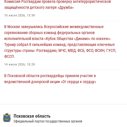
Комиссия Росгвардии провела проверку антитеррористической
улицу Труда
защищённости детского лагеря «Дружба»
31 июля 2026, 13:53
10 июля 2026, 13:39
В Санкт-Петербурге прошел окружной этап ежегодного
В Москве завершились Всероссийские межведомственные
Всероссийского конкурса профессионального мастерства среди
соревнования сборных команд федеральных органов
сотрудников вневедомственной охраны Росгвардии, Псковские
исполнительной власти «Кубок Общества «Динамо» по хоккею».
Росгвардейцы одержали победу
Турнир собрал 8 сильнейших команд, представляющих ключевые
30 июля 2026, 05:10
3
структуры страны: Росгвардию, МЧС, МВД, ФСБ, ФСО, ФСИН, ГУСП,
ФССП.
14 июля 2026, 10:29
В Псковской области росгвардейцы приняли участие в
ведомственной донорской акции «От сердца к сердцу»
28 июля 2026, 05:16
В Пскове росгвардейцы приняли участие в торжественно-памятной
церемонии
24 июля 2026, 13:59
1
Псковская область
Официальный портал государственных органов
В Управлении Росгвардии по Псковской области состоялось