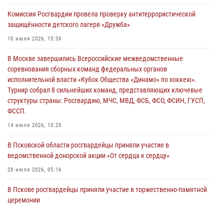
Росгвардейцы принимают участие в обеспечении общественной
Комиссия Росгвардии провела проверку антитеррористической
безопасности во время празднования Дня ВДВ
защищённости детского лагеря «Дружба»
02 августа 2026, 13:28
10 июля 2026, 13:39
За минувшие сутки Псковские росгвардейцы выезжали два раза на
В Москве завершились Всероссийские межведомственные
улицу Труда
соревнования сборных команд федеральных органов
31 июля 2026, 13:53
исполнительной власти «Кубок Общества «Динамо» по хоккею».
Турнир собрал 8 сильнейших команд, представляющих ключевые
В Санкт-Петербурге прошел окружной этап ежегодного
структуры страны: Росгвардию, МЧС, МВД, ФСБ, ФСО, ФСИН, ГУСП,
Всероссийского конкурса профессионального мастерства среди
ФССП.
сотрудников вневедомственной охраны Росгвардии, Псковские
Росгвардейцы одержали победу
14 июля 2026, 10:29
30 июля 2026, 05:10
3
В Псковской области росгвардейцы приняли участие в
ведомственной донорской акции «От сердца к сердцу»
28 июля 2026, 05:16
В Пскове росгвардейцы приняли участие в торжественно-памятной
церемонии
24 июля 2026, 13:59
1