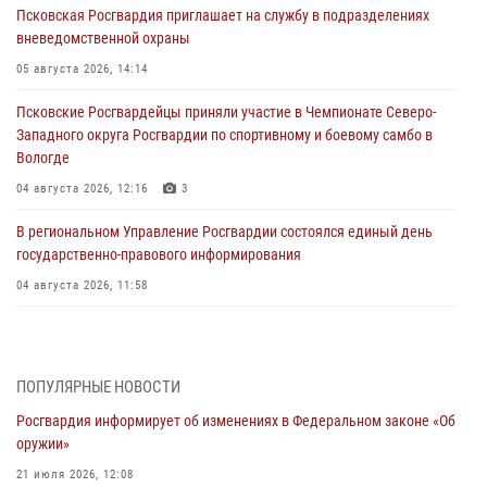
Псковская Росгвардия приглашает на службу в подразделениях
вневедомственной охраны
05 августа 2026, 14:14
Псковские Росгвардейцы приняли участие в Чемпионате Северо-
Западного округа Росгвардии по спортивному и боевому самбо в
Вологде
04 августа 2026, 12:16
3
В региональном Управление Росгвардии состоялся единый день
государственно-правового информирования
04 августа 2026, 11:58
Генерал-полковник Юрий Аверин выступил на Всероссийском
молодёжном образовательном форуме «Территория смыслов»
03 августа 2026, 17:21
ПОПУЛЯРНЫЕ НОВОСТИ
Росгвардия информирует об изменениях в Федеральном законе «Об
21 единицу оружия изъяли Псковские росгвардейцы за неделю
оружии»
03 августа 2026, 14:10
21 июля 2026, 12:08