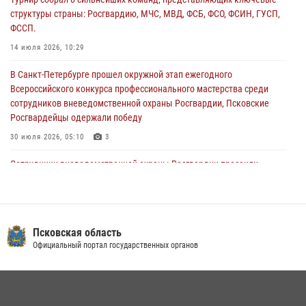
04 августа 2026, 11:58
структуры страны: Росгвардию, МЧС, МВД, ФСБ, ФСО, ФСИН, ГУСП,
ФССП.
Генерал-полковник Юрий Аверин выступил на Всероссийском
молодёжном образовательном форуме «Территория смыслов»
14 июля 2026, 10:29
03 августа 2026, 17:21
В Санкт-Петербурге прошел окружной этап ежегодного
Всероссийского конкурса профессионального мастерства среди
сотрудников вневедомственной охраны Росгвардии, Псковские
Росгвардейцы одержали победу
30 июля 2026, 05:10
3
Сотрудники вневедомственной охраны Росгвардии пресекли
хищение в магазине в Пскове
16 июля 2026, 10:24
В Управлении Росгвардии по Псковской области состоялось
Псковская область
рабочее совещание
Официальный портал государственных органов
13 июля 2026, 05:29
В Пскове росгвардейцы приняли участие в торжественно-памятной
церемонии