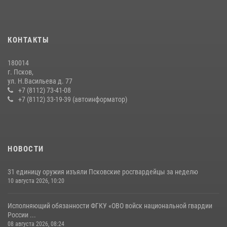
24 июля 2026, 13:59
1
Сотрудники вневедомственной охраны Росгвардии за минувшие
КОНТАКТЫ
сутки пресекли в областном центре серию краж
22 июля 2026, 10:19
180014
г. Псков,
Урок мужества в Пскове: росгвардейцы пообщались с ребятами в
ул. Н.Васильева д. 77
летнем лагере
+7 (8112) 73-41-08
+7 (8112) 33-19-39 (автоинформатор)
23 июля 2026, 13:19
Псковская Росгвардия приглашает на службу в подразделениях
вневедомственной охраны
29 июля 2026, 14:56
НОВОСТИ
31 единицу оружия изъяли Псковские росгвардейцы за неделю
10 августа 2026, 10:20
Исполняющий обязанности ФГКУ «ОВО войск национальной гвардии
России ...
08 августа 2026, 08:24