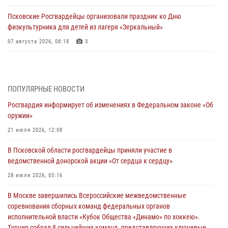
Псковские Росгвардейцы организовали праздник ко Дню
физкультурника для детей из лагеря «Зеркальный»
07 августа 2026, 08:18
3
Управление Росгвардии завоевало серебро на чемпионате
общества «Динамо» по легкой атлетике
05 августа 2026, 14:17
ПОПУЛЯРНЫЕ НОВОСТИ
Росгвардия информирует об изменениях в Федеральном законе «Об
Псковская Росгвардия приглашает на службу в подразделениях
оружии»
вневедомственной охраны
21 июля 2026, 12:08
05 августа 2026, 14:14
В Псковской области росгвардейцы приняли участие в
Псковские Росгвардейцы приняли участие в Чемпионате Северо-
ведомственной донорской акции «От сердца к сердцу»
Западного округа Росгвардии по спортивному и боевому самбо в
Вологде
28 июля 2026, 05:16
04 августа 2026, 12:16
3
В Москве завершились Всероссийские межведомственные
соревнования сборных команд федеральных органов
В региональном Управление Росгвардии состоялся единый день
исполнительной власти «Кубок Общества «Динамо» по хоккею».
государственно-правового информирования
Турнир собрал 8 сильнейших команд, представляющих ключевые