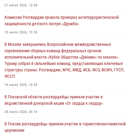
03 августа 2026, 14:10
21 июля 2026, 12:08
Росгвардейцы принимают участие в обеспечении общественной
Комиссия Росгвардии провела проверку антитеррористической
безопасности во время празднования Дня ВДВ
защищённости детского лагеря «Дружба»
02 августа 2026, 13:28
10 июля 2026, 13:39
За минувшие сутки Псковские росгвардейцы выезжали два раза на
В Москве завершились Всероссийские межведомственные
улицу Труда
соревнования сборных команд федеральных органов
31 июля 2026, 13:53
исполнительной власти «Кубок Общества «Динамо» по хоккею».
Турнир собрал 8 сильнейших команд, представляющих ключевые
В Санкт-Петербурге прошел окружной этап ежегодного
структуры страны: Росгвардию, МЧС, МВД, ФСБ, ФСО, ФСИН, ГУСП,
Всероссийского конкурса профессионального мастерства среди
ФССП.
сотрудников вневедомственной охраны Росгвардии, Псковские
Росгвардейцы одержали победу
14 июля 2026, 10:29
30 июля 2026, 05:10
3
В Псковской области росгвардейцы приняли участие в
ведомственной донорской акции «От сердца к сердцу»
28 июля 2026, 05:16
В Пскове росгвардейцы приняли участие в торжественно-памятной
церемонии