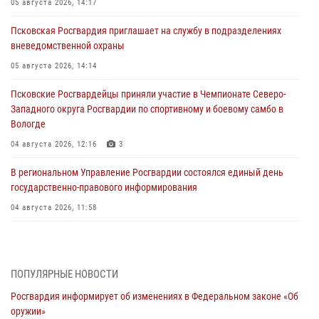
05 августа 2026, 14:17
Псковская Росгвардия приглашает на службу в подразделениях
вневедомственной охраны
05 августа 2026, 14:14
Псковские Росгвардейцы приняли участие в Чемпионате Северо-
Западного округа Росгвардии по спортивному и боевому самбо в
Вологде
04 августа 2026, 12:16
3
В региональном Управление Росгвардии состоялся единый день
государственно-правового информирования
04 августа 2026, 11:58
Генерал-полковник Юрий Аверин выступил на Всероссийском
молодёжном образовательном форуме «Территория смыслов»
03 августа 2026, 17:21
ПОПУЛЯРНЫЕ НОВОСТИ
Росгвардия информирует об изменениях в Федеральном законе «Об
21 единицу оружия изъяли Псковские росгвардейцы за неделю
оружии»