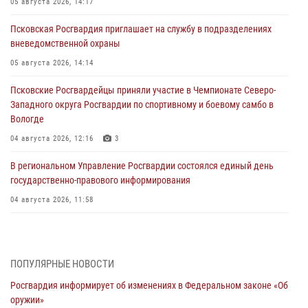
05 августа 2026, 14:17
Псковская Росгвардия приглашает на службу в подразделениях
вневедомственной охраны
05 августа 2026, 14:14
Псковские Росгвардейцы приняли участие в Чемпионате Северо-
Западного округа Росгвардии по спортивному и боевому самбо в
Вологде
04 августа 2026, 12:16
3
В региональном Управление Росгвардии состоялся единый день
государственно-правового информирования
04 августа 2026, 11:58
Генерал-полковник Юрий Аверин выступил на Всероссийском
молодёжном образовательном форуме «Территория смыслов»
03 августа 2026, 17:21
ПОПУЛЯРНЫЕ НОВОСТИ
Росгвардия информирует об изменениях в Федеральном законе «Об
21 единицу оружия изъяли Псковские росгвардейцы за неделю
оружии»
03 августа 2026, 14:10