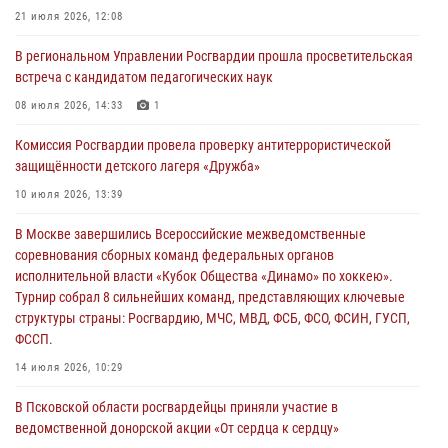
21 июля 2026, 12:08
Росгвардейцы принимают участие в обеспечении общественной
В региональном Управлении Росгвардии прошла просветительская
безопасности во время празднования Дня ВДВ
встреча с кандидатом педагогических наук
02 августа 2026, 13:28
08 июля 2026, 14:33
1
За минувшие сутки Псковские росгвардейцы выезжали два раза на
Комиссия Росгвардии провела проверку антитеррористической
улицу Труда
защищённости детского лагеря «Дружба»
31 июля 2026, 13:53
10 июля 2026, 13:39
В Санкт-Петербурге прошел окружной этап ежегодного
В Москве завершились Всероссийские межведомственные
Всероссийского конкурса профессионального мастерства среди
соревнования сборных команд федеральных органов
сотрудников вневедомственной охраны Росгвардии, Псковские
исполнительной власти «Кубок Общества «Динамо» по хоккею».
Росгвардейцы одержали победу
Турнир собрал 8 сильнейших команд, представляющих ключевые
30 июля 2026, 05:10
3
структуры страны: Росгвардию, МЧС, МВД, ФСБ, ФСО, ФСИН, ГУСП,
ФССП.
14 июля 2026, 10:29
В Псковской области росгвардейцы приняли участие в
ведомственной донорской акции «От сердца к сердцу»