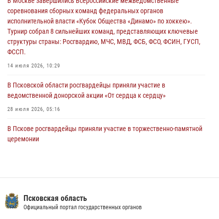
В Москве завершились Всероссийские межведомственные
улицу Труда
соревнования сборных команд федеральных органов
31 июля 2026, 13:53
исполнительной власти «Кубок Общества «Динамо» по хоккею».
Турнир собрал 8 сильнейших команд, представляющих ключевые
В Санкт-Петербурге прошел окружной этап ежегодного
структуры страны: Росгвардию, МЧС, МВД, ФСБ, ФСО, ФСИН, ГУСП,
Всероссийского конкурса профессионального мастерства среди
ФССП.
сотрудников вневедомственной охраны Росгвардии, Псковские
Росгвардейцы одержали победу
14 июля 2026, 10:29
30 июля 2026, 05:10
3
В Псковской области росгвардейцы приняли участие в
ведомственной донорской акции «От сердца к сердцу»
28 июля 2026, 05:16
В Пскове росгвардейцы приняли участие в торжественно-памятной
церемонии
24 июля 2026, 13:59
1
В Управлении Росгвардии по Псковской области состоялось
рабочее совещание
13 июля 2026, 05:29
Псковская область
Официальный портал государственных органов
В Санкт-Петербурге прошел окружной этап ежегодного