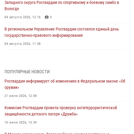
Западного округа Росгвардии по спортивному и боевому самбо в
Вологде
04 августа 2026, 12:16
3
В региональном Управление Росгвардии состоялся единый день
государственно-правового информирования
04 августа 2026, 11:58
Генерал-полковник Юрий Аверин выступил на Всероссийском
молодёжном образовательном форуме «Территория смыслов»
03 августа 2026, 17:21
ПОПУЛЯРНЫЕ НОВОСТИ
Росгвардия информирует об изменениях в Федеральном законе «Об
21 единицу оружия изъяли Псковские росгвардейцы за неделю
оружии»
03 августа 2026, 14:10
21 июля 2026, 12:08
Росгвардейцы принимают участие в обеспечении общественной
Комиссия Росгвардии провела проверку антитеррористической
безопасности во время празднования Дня ВДВ
защищённости детского лагеря «Дружба»
02 августа 2026, 13:28
10 июля 2026, 13:39
За минувшие сутки Псковские росгвардейцы выезжали два раза на