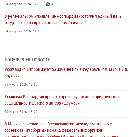
04 августа 2026, 12:16
3
В региональном Управление Росгвардии состоялся единый день
государственно-правового информирования
04 августа 2026, 11:58
Генерал-полковник Юрий Аверин выступил на Всероссийском
молодёжном образовательном форуме «Территория смыслов»
03 августа 2026, 17:21
ПОПУЛЯРНЫЕ НОВОСТИ
Росгвардия информирует об изменениях в Федеральном законе «Об
21 единицу оружия изъяли Псковские росгвардейцы за неделю
оружии»
03 августа 2026, 14:10
21 июля 2026, 12:08
Росгвардейцы принимают участие в обеспечении общественной
Комиссия Росгвардии провела проверку антитеррористической
безопасности во время празднования Дня ВДВ
защищённости детского лагеря «Дружба»
02 августа 2026, 13:28
10 июля 2026, 13:39
За минувшие сутки Псковские росгвардейцы выезжали два раза на
В Москве завершились Всероссийские межведомственные
улицу Труда
соревнования сборных команд федеральных органов
31 июля 2026, 13:53
исполнительной власти «Кубок Общества «Динамо» по хоккею».