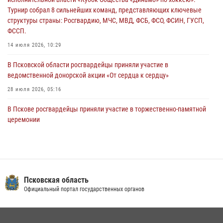
Турнир собрал 8 сильнейших команд, представляющих ключевые
В Санкт-Петербурге прошел окружной этап ежегодного
структуры страны: Росгвардию, МЧС, МВД, ФСБ, ФСО, ФСИН, ГУСП,
Всероссийского конкурса профессионального мастерства среди
ФССП.
сотрудников вневедомственной охраны Росгвардии, Псковские
Росгвардейцы одержали победу
14 июля 2026, 10:29
30 июля 2026, 05:10
3
В Псковской области росгвардейцы приняли участие в
ведомственной донорской акции «От сердца к сердцу»
28 июля 2026, 05:16
В Пскове росгвардейцы приняли участие в торжественно-памятной
церемонии
24 июля 2026, 13:59
1
В Санкт-Петербурге прошел окружной этап ежегодного
Всероссийского конкурса профессионального мастерства среди
сотрудников вневедомственной охраны Росгвардии, Псковские
Псковская область
Росгвардейцы одержали победу
Официальный портал государственных органов
30 июля 2026, 05:10
3
В Управлении Росгвардии по Псковской области состоялось