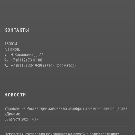
рабочее совещание
13 июля 2026, 05:29
Сотрудники вневедомственной охраны Росгвардии за минувшие
КОНТАКТЫ
сутки пресекли в областном центре серию краж
22 июля 2026, 10:19
180014
г. Псков,
Сотрудники вневедомственной охраны Росгвардии пресекли
ул. Н.Васильева д. 77
хищение в магазине в Пскове
+7 (8112) 73-41-08
+7 (8112) 33-19-39 (автоинформатор)
16 июля 2026, 10:24
За минувшие сутки Псковские росгвардейцы выезжали два раза на
улицу Труда
31 июля 2026, 13:53
НОВОСТИ
Управление Росгвардии завоевало серебро на чемпионате общества
«Динамо...
05 августа 2026, 14:17
Псковская Росгвардия приглашает на службу в подразделениях