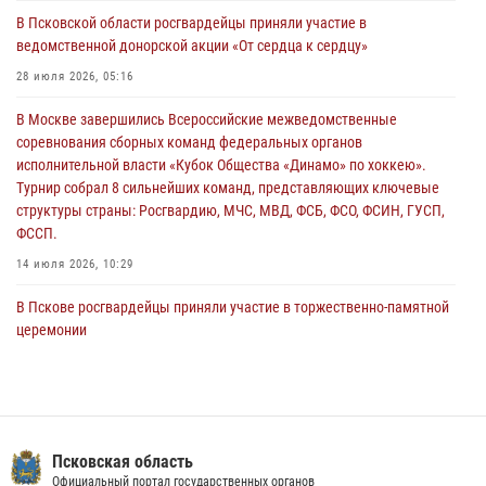
За минувшие сутки Псковские росгвардейцы выезжали два раза на
В Псковской области росгвардейцы приняли участие в
улицу Труда
ведомственной донорской акции «От сердца к сердцу»
31 июля 2026, 13:53
28 июля 2026, 05:16
В Санкт-Петербурге прошел окружной этап ежегодного
В Москве завершились Всероссийские межведомственные
Всероссийского конкурса профессионального мастерства среди
соревнования сборных команд федеральных органов
сотрудников вневедомственной охраны Росгвардии, Псковские
исполнительной власти «Кубок Общества «Динамо» по хоккею».
Росгвардейцы одержали победу
Турнир собрал 8 сильнейших команд, представляющих ключевые
30 июля 2026, 05:10
3
структуры страны: Росгвардию, МЧС, МВД, ФСБ, ФСО, ФСИН, ГУСП,
ФССП.
14 июля 2026, 10:29
В Пскове росгвардейцы приняли участие в торжественно-памятной
церемонии
24 июля 2026, 13:59
1
В Управлении Росгвардии по Псковской области состоялось
рабочее совещание
13 июля 2026, 05:29
Псковская область
Официальный портал государственных органов