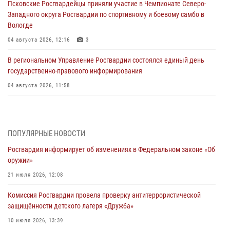
Псковские Росгвардейцы приняли участие в Чемпионате Северо-
Западного округа Росгвардии по спортивному и боевому самбо в
Вологде
04 августа 2026, 12:16
3
В региональном Управление Росгвардии состоялся единый день
государственно-правового информирования
04 августа 2026, 11:58
Генерал-полковник Юрий Аверин выступил на Всероссийском
молодёжном образовательном форуме «Территория смыслов»
03 августа 2026, 17:21
ПОПУЛЯРНЫЕ НОВОСТИ
Росгвардия информирует об изменениях в Федеральном законе «Об
21 единицу оружия изъяли Псковские росгвардейцы за неделю
оружии»
03 августа 2026, 14:10
21 июля 2026, 12:08
Росгвардейцы принимают участие в обеспечении общественной
Комиссия Росгвардии провела проверку антитеррористической
безопасности во время празднования Дня ВДВ
защищённости детского лагеря «Дружба»
02 августа 2026, 13:28
10 июля 2026, 13:39