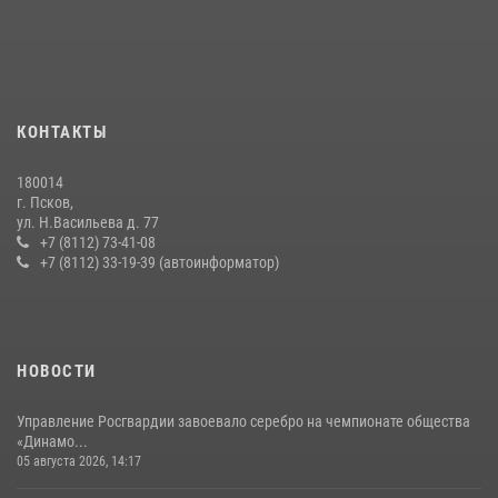
В Управлении Росгвардии по Псковской области состоялось
рабочее совещание
13 июля 2026, 05:29
Сотрудники вневедомственной охраны Росгвардии за минувшие
КОНТАКТЫ
сутки пресекли в областном центре серию краж
22 июля 2026, 10:19
180014
г. Псков,
Сотрудники вневедомственной охраны Росгвардии пресекли
ул. Н.Васильева д. 77
хищение в магазине в Пскове
+7 (8112) 73-41-08
+7 (8112) 33-19-39 (автоинформатор)
16 июля 2026, 10:24
За минувшие сутки Псковские росгвардейцы выезжали два раза на
улицу Труда
31 июля 2026, 13:53
НОВОСТИ
Управление Росгвардии завоевало серебро на чемпионате общества
«Динамо...
05 августа 2026, 14:17