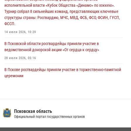
31 июля 2026, 13:53
исполнительной власти «Кубок Общества «Динамо» по хоккею».
Турнир собрал 8 сильнейших команд, представляющих ключевые
В Санкт-Петербурге прошел окружной этап ежегодного
структуры страны: Росгвардию, МЧС, МВД, ФСБ, ФСО, ФСИН, ГУСП,
Всероссийского конкурса профессионального мастерства среди
ФССП.
сотрудников вневедомственной охраны Росгвардии, Псковские
Росгвардейцы одержали победу
14 июля 2026, 10:29
30 июля 2026, 05:10
3
В Псковской области росгвардейцы приняли участие в
ведомственной донорской акции «От сердца к сердцу»
28 июля 2026, 05:16
В Пскове росгвардейцы приняли участие в торжественно-памятной
церемонии
24 июля 2026, 13:59
1
В Санкт-Петербурге прошел окружной этап ежегодного
Всероссийского конкурса профессионального мастерства среди
сотрудников вневедомственной охраны Росгвардии, Псковские
Псковская область
Росгвардейцы одержали победу
Официальный портал государственных органов
30 июля 2026, 05:10
3