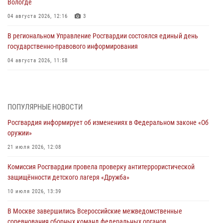
Вологде
04 августа 2026, 12:16
3
В региональном Управление Росгвардии состоялся единый день
государственно-правового информирования
04 августа 2026, 11:58
Генерал-полковник Юрий Аверин выступил на Всероссийском
молодёжном образовательном форуме «Территория смыслов»
03 августа 2026, 17:21
ПОПУЛЯРНЫЕ НОВОСТИ
Росгвардия информирует об изменениях в Федеральном законе «Об
21 единицу оружия изъяли Псковские росгвардейцы за неделю
оружии»
03 августа 2026, 14:10
21 июля 2026, 12:08
Росгвардейцы принимают участие в обеспечении общественной
Комиссия Росгвардии провела проверку антитеррористической
безопасности во время празднования Дня ВДВ
защищённости детского лагеря «Дружба»
02 августа 2026, 13:28
10 июля 2026, 13:39
За минувшие сутки Псковские росгвардейцы выезжали два раза на
В Москве завершились Всероссийские межведомственные
улицу Труда
соревнования сборных команд федеральных органов