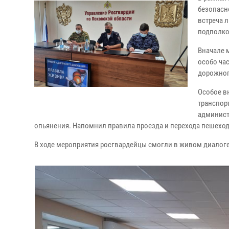
безопасн
встреча 
подполко
Вначале 
особо ча
дорожног
Особое в
транспор
админист
опьянения. Напомнил правила проезда и перехода пешехо
В ходе мероприятия росгвардейцы смогли в живом диалоге