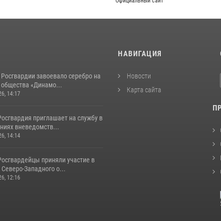
Официальный сайт
И
НАВИГАЦИЯ
 Росгвардии завоевало серебро на
Новости
 общества «Динамо...
Карта сайта
26, 14:17
П
Росгвардия приглашает на службу в
ниях вневедомств...
26, 14:14
Росгвардейцы приняли участие в
Северо-Западного о...
26, 12:16