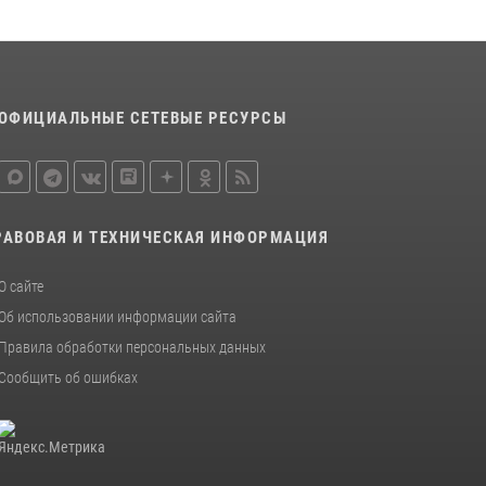
сотрудников вневедомственной охраны
Росгвардии, Псковские Росгвардейцы
одержали победу
30 июля 2026, 05:10
3
ОФИЦИАЛЬНЫЕ СЕТЕВЫЕ РЕСУРСЫ
Сотрудники вневедомственной охраны
Росгвардии за минувшие сутки пресекли в
областном центре серию краж
22 июля 2026, 10:19
РАВОВАЯ И ТЕХНИЧЕСКАЯ ИНФОРМАЦИЯ
Сотрудники вневедомственной охраны
Росгвардии пресекли хищение в магазине в
О сайте
Пскове
Об использовании информации сайта
16 июля 2026, 10:24
Правила обработки персональных данных
Сообщить об ошибках