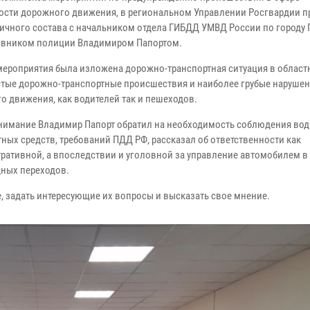
ости дорожного движения, в региональном Управлении Росгвардии 
личного состава с начальником отдела ГИБДД УМВД России по городу 
вником полиции Владимиром Папортом.
мероприятия была изложена дорожно-транспортная ситуация в област
стые дорожно-транспортные происшествия и наиболее грубые наруше
о движения, как водителей так и пешеходов.
нимание Владимир Папорт обратил на необходимость соблюдения во
тных средств, требований ПДД РФ, рассказал об ответственности как
ративной, а впоследствии и уголовной за управление автомобилем в
дных переходов.
, задать интересующие их вопросы и высказать свое мнение.