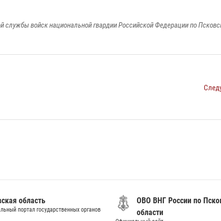
й службы войск национальной гвардии Российской Федерации по Псковс
След
вская область
ОВО ВНГ России по Пско
льный портал государственных органов
области