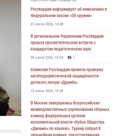
04 августа 2026, 11:58
Росгвардия информирует об изменениях в
Генерал-полковник Юрий Аверин выступил на
Федеральном законе «Об оружии»
Всероссийском молодёжном
21 июля 2026, 12:08
образовательном форуме «Территория
смыслов»
В региональном Управлении Росгвардии
прошла просветительская встреча с
03 августа 2026, 17:21
кандидатом педагогических наук
21 единицу оружия изъяли Псковские
08 июля 2026, 14:33
1
росгвардейцы за неделю
Комиссия Росгвардии провела проверку
03 августа 2026, 14:10
антитеррористической защищённости
Росгвардейцы принимают участие в
детского лагеря «Дружба»
обеспечении общественной безопасности во
10 июля 2026, 13:39
время празднования Дня ВДВ
В Москве завершились Всероссийские
02 августа 2026, 13:28
межведомственные соревнования сборных
За минувшие сутки Псковские росгвардейцы
команд федеральных органов
выезжали два раза на улицу Труда
исполнительной власти «Кубок Общества
«Динамо» по хоккею». Турнир собрал 8
31 июля 2026, 13:53
сильнейших команд, представляющих