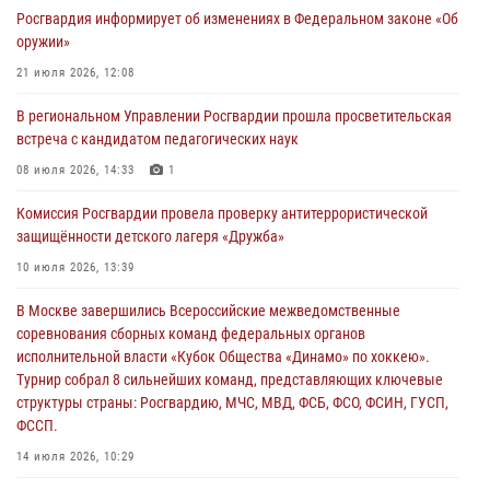
Росгвардия информирует об изменениях в Федеральном законе «Об
02 августа 2026, 13:28
оружии»
За минувшие сутки Псковские росгвардейцы выезжали два раза на
21 июля 2026, 12:08
улицу Труда
В региональном Управлении Росгвардии прошла просветительская
31 июля 2026, 13:53
встреча с кандидатом педагогических наук
В Санкт-Петербурге прошел окружной этап ежегодного
08 июля 2026, 14:33
1
Всероссийского конкурса профессионального мастерства среди
Комиссия Росгвардии провела проверку антитеррористической
сотрудников вневедомственной охраны Росгвардии, Псковские
защищённости детского лагеря «Дружба»
Росгвардейцы одержали победу
10 июля 2026, 13:39
30 июля 2026, 05:10
3
В Москве завершились Всероссийские межведомственные
Псковская Росгвардия приглашает на службу в подразделениях
соревнования сборных команд федеральных органов
вневедомственной охраны
исполнительной власти «Кубок Общества «Динамо» по хоккею».
29 июля 2026, 14:56
Турнир собрал 8 сильнейших команд, представляющих ключевые
структуры страны: Росгвардию, МЧС, МВД, ФСБ, ФСО, ФСИН, ГУСП,
ФССП.
14 июля 2026, 10:29