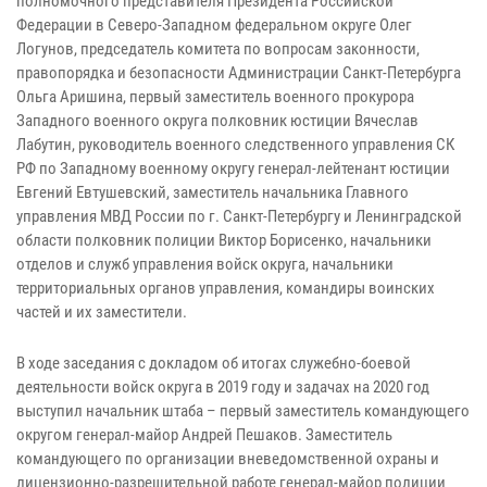
полномочного представителя Президента Российской
Федерации в Северо-Западном федеральном округе Олег
Логунов, председатель комитета по вопросам законности,
правопорядка и безопасности Администрации Санкт-Петербурга
Ольга Аришина, первый заместитель военного прокурора
Западного военного округа полковник юстиции Вячеслав
Лабутин, руководитель военного следственного управления СК
РФ по Западному военному округу генерал-лейтенант юстиции
Евгений Евтушевский, заместитель начальника Главного
управления МВД России по г. Санкт-Петербургу и Ленинградской
области полковник полиции Виктор Борисенко, начальники
отделов и служб управления войск округа, начальники
территориальных органов управления, командиры воинских
частей и их заместители.
В ходе заседания с докладом об итогах служебно-боевой
деятельности войск округа в 2019 году и задачах на 2020 год
выступил начальник штаба – первый заместитель командующего
округом генерал-майор Андрей Пешаков. Заместитель
командующего по организации вневедомственной охраны и
лицензионно-разрешительной работе генерал-майор полиции